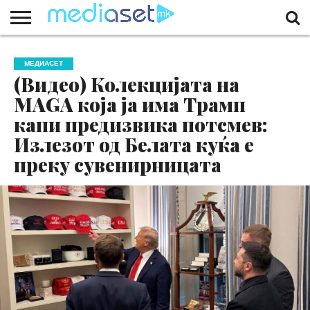
ЗА
НАС
КОНТАКТ
МАРКЕТИНГ
ПОЧЕТНА
МЕДИАСЕТ
(Видео) Колекцијата на
MAGA која ја има Трамп
капи предизвика потсмев:
Излезот од Белата куќа е
преку сувенирницата