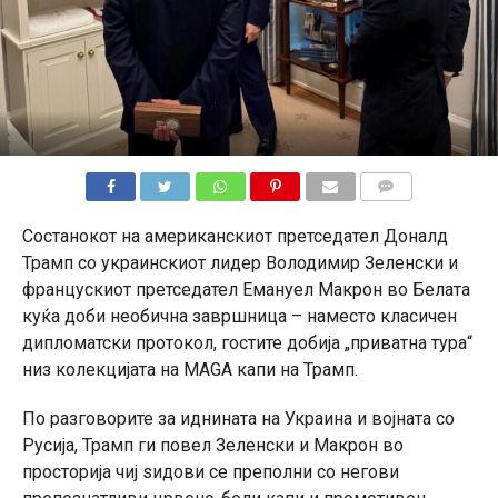
КОМЕНТАРИ
Состанокот на американскиот претседател Доналд
Трамп со украинскиот лидер Володимир Зеленски и
францускиот претседател Емануел Макрон во Белата
куќа доби необична завршница – наместо класичен
дипломатски протокол, гостите добија „приватна тура“
низ колекцијата на MAGA капи на Трамп.
По разговорите за иднината на Украина и војната со
Русија, Трамп ги повел Зеленски и Макрон во
просторија чиј ѕидови се преполни со негови