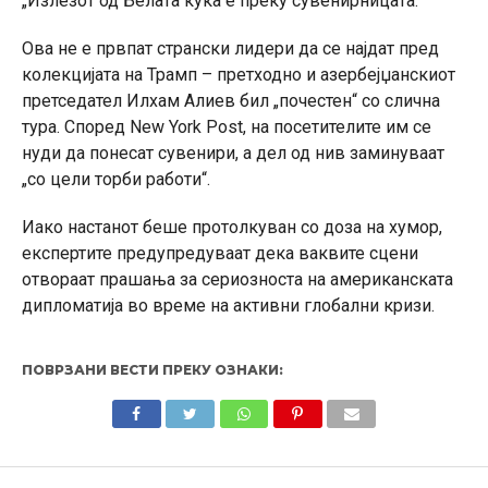
„Излезот од Белата куќа е преку сувенирницата.“
Ова не е првпат странски лидери да се најдат пред
колекцијата на Трамп – претходно и азербејџанскиот
претседател Илхам Алиев бил „почестен“ со слична
тура. Според New York Post, на посетителите им се
нуди да понесат сувенири, а дел од нив заминуваат
„со цели торби работи“.
Иако настанот беше протолкуван со доза на хумор,
експертите предупредуваат дека ваквите сцени
отвораат прашања за сериозноста на американската
дипломатија во време на активни глобални кризи.
ПОВРЗАНИ ВЕСТИ ПРЕКУ ОЗНАКИ: