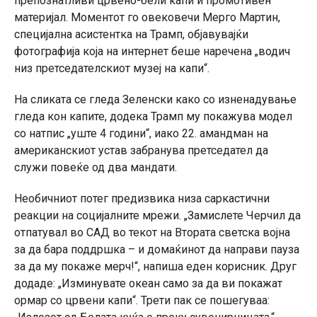
препознатливи црвено-бели капи и промотивен
материјал. Моментот го овековечи Мерго Мартин,
специјална асистентка на Трамп, објавувајќи
фотографија која на интернет беше наречена „водич
низ претседателскиот музеј на капи“.
На сликата се гледа Зеленски како со изненадување
гледа кон капите, додека Трамп му покажува модел
со натпис „уште 4 години“, иако 22. амандман на
американскиот устав забранува претседател да
служи повеќе од два мандати.
Необичниот потег предизвика низа саркастични
реакции на социјалните мрежи. „Замислете Черчил да
отпатувал во САД во текот на Втората светска војна
за да бара поддршка – и домаќинот да направи пауза
за да му покаже мерч!“, напиша еден корисник. Друг
додаде: „Изминувате океан само за да ви покажат
ормар со црвени капи“. Трети пак се пошегуваа: