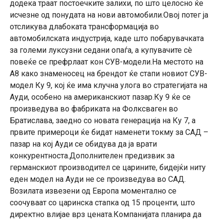
додека траат постоечките залихи, по што целосно ќе
исчезне од понудата на нови автомобили.Овој потег ја
отсликува длабоката трансформација во
автомобилската индустрија, каде што побарувачката
за големи луксузни седани опаѓа, а купувачите сè
повеќе се префрлаат кон СУВ-модели.На местото на
А8 како знаменосец на брендот ќе стапи новиот СУВ-
модел Ку 9, кој ќе има клучна улога во стратегијата на
Ауди, особено на американскиот пазар.Ку 9 ќе се
произведува во фабриката на Фолксваген во
Братислава, заедно со новата генерација на Ку 7, а
првите примероци ќе бидат наменети токму за САД –
пазар на кој Ауди се обидува да ја врати
конкурентноста.Дополнителен предизвик за
германскиот производител се царините, бидејќи ниту
еден модел на Ауди не се произведува во САД.
Возилата извезени од Европа моментално се
соочуваат со царинска стапка од 15 проценти, што
директно влијае врз цената.Компанијата планира да