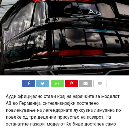
КОМЕНТАРИ
Ауди официјално стави крај на нарачките за моделот
А8 во Германија, сигнализирајќи постепено
повлекување на легендарната луксузна лимузина по
повеќе од три децении присуство на пазарот. На
останатите пазари, моделот ќе биде достапен само