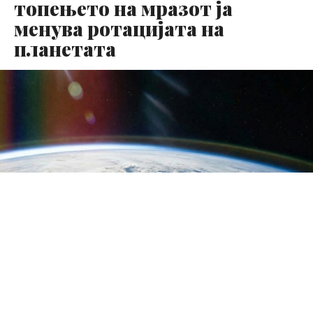
топењето на мразот ја
менува ротацијата на
планетата