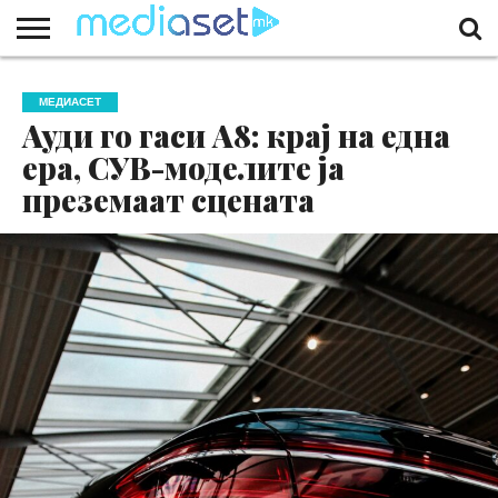
ЗА
НАС
КОНТАКТ
МАРКЕТИНГ
ПОЧЕТНА
МЕДИАСЕТ
Ауди го гаси А8: крај на една
ера, СУВ-моделите ја
преземаат сцената