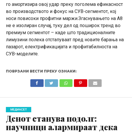
го амортизира овој удар преку поголема ефикасност
во производството и фокус на СУВ-сегментот, кој
носи повисоки профитни маржи.Згаснувањето на А8
не е изолиран случај, туку дел од поширок тренд во
премиум сегментот – каде што традиционалните
лимузини полека отстапуваат пред новите барања на
пазарот, електрификацијата и профитабилноста на
СУВ-моделите.
ПОВРЗАНИ ВЕСТИ ПРЕКУ ОЗНАКИ:
МЕДИАСЕТ
Денот станува подолг:
научници алармираат дека