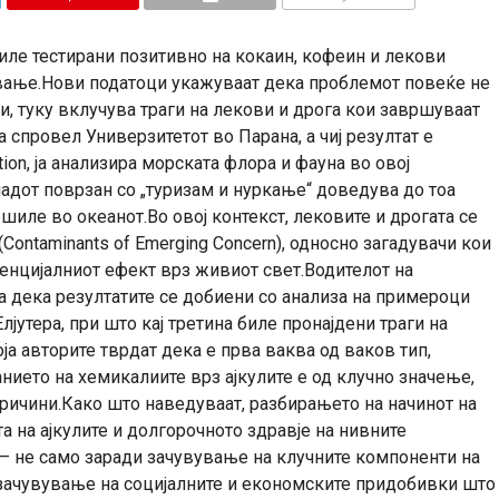
КОМЕНТАРИ
биле тестирани позитивно на кокаин, кофеин и лекови
вање.Нови податоци укажуваат дека проблемот повеќе не
и, туку вклучува траги на лекови и дрога кои завршуваат
а спровел Универзитетот во Парана, а чиј резултат е
tion, ја анализира морската флора и фауна во овој
адот поврзан со „туризам и нуркање“ доведува до тоа
шиле во океанот.Во овој контекст, лековите и дрогата се
Contaminants of Emerging Concern), односно загадувачи кои
тенцијалниот ефект врз живиот свет.Водителот на
 дека резултатите се добиени со анализа на примероци
лјутера, при што кај третина биле пронајдени траги на
ја авторите тврдат дека е прва ваква од ваков тип,
ието на хемикалиите врз ајкулите е од клучно значење,
причини.Како што наведуваат, разбирањето на начинот на
та на ајкулите и долгорочното здравје на нивните
– не само заради зачувување на клучните компоненти на
 зачувување на социјалните и економските придобивки што