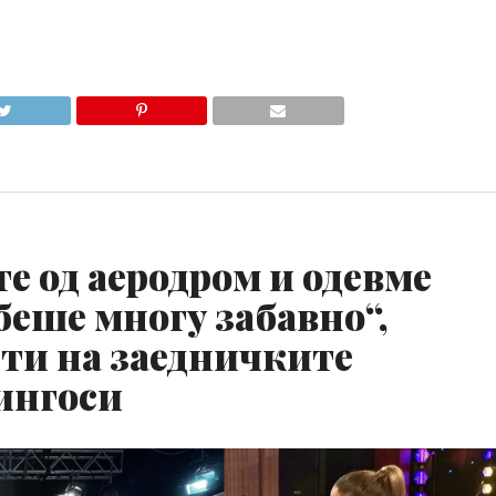
те од аеродром и одевме
 беше многу забавно“,
ети на заедничките
ингоси