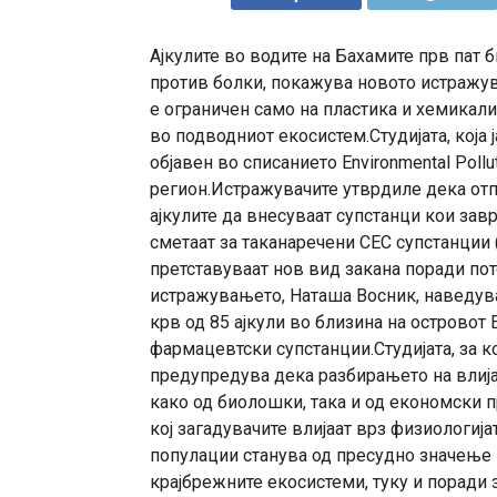
Ајкулите во водите на Бахамите прв пат 
против болки, покажува новото истражу
е ограничен само на пластика и хемикали
во подводниот екосистем.Студијата, која ј
објавен во списанието Environmental Pollu
регион.Истражувачите утврдиле дека отп
ајкулите да внесуваат супстанци кои завр
сметаат за таканаречени CEC супстанции (
претставуваат нов вид закана поради по
истражувањето, Наташа Восник, наведува
крв од 85 ајкули во близина на островот Е
фармацевтски супстанции.Студијата, за ко
предупредува дека разбирањето на влијан
како од биолошки, така и од економски 
кој загадувачите влијаат врз физиологија
популации станува од пресудно значење 
крајбрежните екосистеми, туку и поради