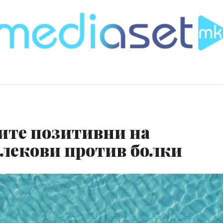
мите позитивни на
 лекови против болки