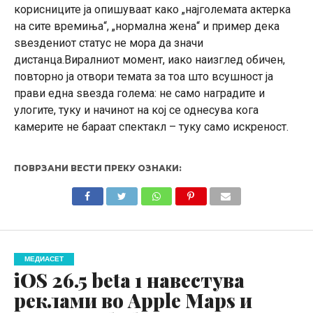
корисниците ја опишуваат како „најголемата актерка
на сите времиња“, „нормална жена“ и пример дека
ѕвездениот статус не мора да значи
дистанца.Виралниот момент, иако наизглед обичен,
повторно ја отвори темата за тоа што всушност ја
прави една ѕвезда голема: не само наградите и
улогите, туку и начинот на кој се однесува кога
камерите не бараат спектакл – туку само искреност.
ПОВРЗАНИ ВЕСТИ ПРЕКУ ОЗНАКИ:
МЕДИАСЕТ
iOS 26.5 beta 1 навестува
реклами во Apple Maps и