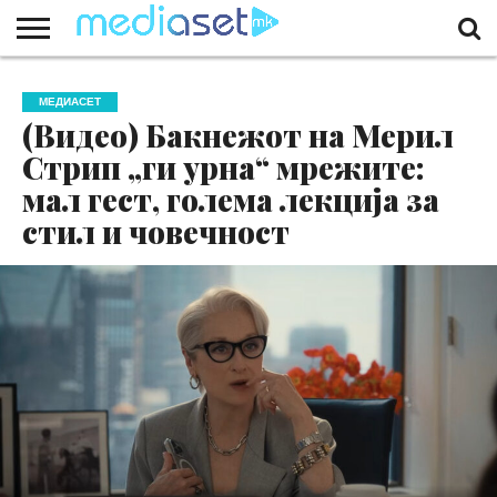
ЗА
НАС
КОНТАКТ
МАРКЕТИНГ
ПОЧЕТНА
МЕДИАСЕТ
(Видео) Бакнежот на Мерил
Стрип „ги урна“ мрежите:
мал гест, голема лекција за
стил и човечност