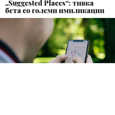
„Suggested Places“: тивка
бета со големи импликации
Првата развивачка бета верзија на iOS 26.5 пристигна