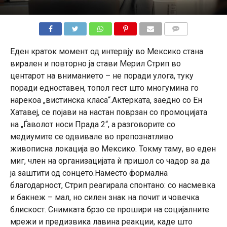
КОМЕНТАРИ
Еден краток момент од интервју во Мексико стана
вирален и повторно ја стави Мерил Стрип во
центарот на вниманието – не поради улога, туку
поради едноставен, топол гест што многумина го
нарекоа „вистинска класа“.Актерката, заедно со Ен
Хатавеј, се појави на настан поврзан со промоцијата
на „Ѓаволот носи Прада 2“, а разговорите со
медиумите се одвивале во препознатливо
живописна локација во Мексико. Токму таму, во еден
миг, член на организацијата ѝ пришол со чадор за да
ја заштити од сонцето.Наместо формална
благодарност, Стрип реагирала спонтано: со насмевка
и бакнеж – мал, но силен знак на почит и човечка
блискост. Снимката брзо се прошири на социјалните
мрежи и предизвика лавина реакции, каде што