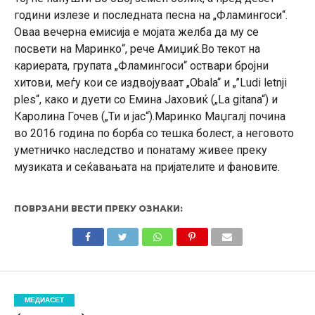
години излезе и последната песна на „Фламингоси“.
Оваа вечерна емисија е мојата желба да му се
посвети на Маринко“, рече Амиџиќ.Во текот на
кариерата, групата „Фламингоси“ оствари бројни
хитови, меѓу кои се издвојуваат „Obala“ и „”Ludi letnji
ples“, како и дуети со Емина Јаховиќ („La gitana“) и
Каролина Гочев („Ти и јас“).Маринко Маџгалј почина
во 2016 година по борба со тешка болест, а неговото
уметничко наследство и понатаму живее преку
музиката и сеќавањата на пријателите и фановите.
ПОВРЗАНИ ВЕСТИ ПРЕКУ ОЗНАКИ:
МЕДИАСЕТ