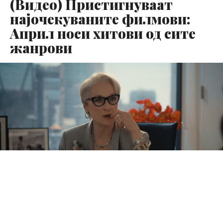
(Видео) Пристигнуваат
најочекуваните филмови:
Април носи хитови од сите
жанрови
Април носи исклучително разновиден филмски