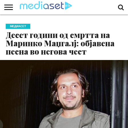
ЗА
НАС
КОНТАКТ
МАРКЕТИНГ
ПОЧЕТНА
МЕДИАСЕТ
Десет години од смртта на
Маринко Маџгалј: објавена
песна во негова чест