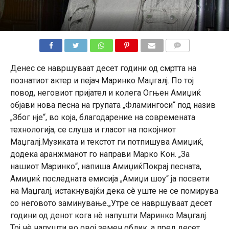
КОМЕНТАРИ
Денес се навршуваат десет години од смртта на
познатиот актер и пејач Маринко Маџгалј. По тој
повод, неговиот пријател и колега Огњен Амиџиќ
објави нова песна на групата „Фламингоси“ под назив
„Због нје“, во која, благодарение на современата
технологија, се слуша и гласот на покојниот
Маџгалј.Музиката и текстот ги потпишува Амиџиќ,
додека аранжманот го направи Марко Кон. „За
нашиот Маринко“, напиша АмиџиќПокрај песната,
Амиџиќ последната емисија „Амиџи шоу“ ја посвети
на Маџгалј, истакнувајќи дека сè уште не се помирува
со неговото заминување.„Утре се навршуваат десет
години од денот кога нè напушти Маринко Маџгалј.
Тој нè напушти во овој земен облик, а пред десет