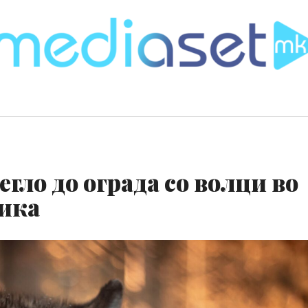
егло до ограда со волци во
ика