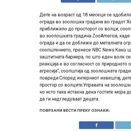
Дете на возраст од 18 месеци се здобил
ограда во зоолошка градина во градот Хе
приближило до просторот со волци, сооп
во зоолошката градина ZooAmerica, каде
ограда и да се доближи до металната огр
соопштението, пренесе NBC News.Како шт
заштитната бариера, по што еден волк се
реакција е во согласност со природното 
агресија“, соопштија од зоолошката гради
повреди.Според интерниот извештај, дет
простор со волците.Управата на зоолошка
но исто така истакна дека гостите мора 
да ги надгледуваат децата.
ПОВРЗАНИ ВЕСТИ ПРЕКУ ОЗНАКИ: