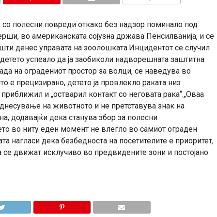
КОМЕНТАРИ
о со полесни повреди откако без надзор поминало под
рши, во американската сојузна држава Пенсилванија, и се
шти денес управата на зоолошката.Инцидентот се случил
 детето успеало да ја заобиколи надворешната заштитна
ада на оградениот простор за волци, се наведува во
о е прецизирано, детето ја провлекло раката низ
 приближил и „остварил контакт со неговата рака“.„Оваа
однесување на животното и не претставува знак на
на, додавајќи дека станува збор за полесни
ето во ниту еден момент не влегло во самиот ограден
та нагласи дека безбедноста на посетителите е приоритет,
да се движат исклучиво во предвидените зони и постојано