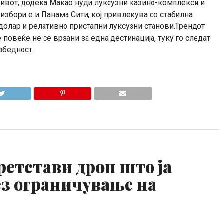
живот, додека Макао нуди луксузни казино-комплекси и
избори е и Панама Сити, кој привлекува со стабилна
долар и релативно пристапни луксузни станови.Трендот
повеќе не се врзани за една дестинација, туку го следат
збедност.
ретстави дрон што ја
ез ограничување на