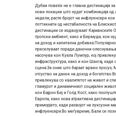
Дубаи повеќе не е главна дестинација за
нови локации што нудат комбинација од 
недели, расте бројот на инфлуенсери кои
поттикнати од нестабилноста на Блискио
дестинации се издвојуваат Кајманските О
тропски амбиент, како и Бермуди, кои н
на доход и капитална добивка.Популарно
преселуваат поради даночни олеснувања 
насочува кон Куала Лумпур, кој привлеку
инфраструктура, како и кон Шангај, каде 
сцена.За оние што бараат врвен луксуз, 
отсуство на данок на доход и богатство.В
привлекува со квалитетот на живот и сп
гламурот и динамичниот социјален живот.
кон Бајрон Беј и Голд Кост, како поопуш
Европа, како нова атрактивна дестинациј
приморјето, каде развојот на луксузни 
инфлуенсери.Во меѓувреме, Бали се пози