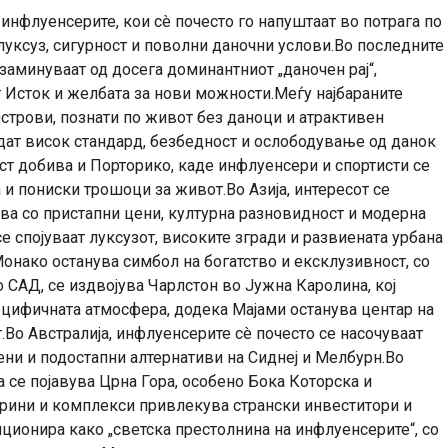
 инфлуенсерите, кои сè почесто го напуштаат во потрага по
луксуз, сигурност и поволни даночни услови.Во последните
 заминуваат од досега доминантниот „даночен рај“,
т Исток и желбата за нови можности.Меѓу најбараните
строви, познати по живот без даноци и атрактивен
удат висок стандард, безбедност и ослободување од данок
ст добива и Порторико, каде инфлуенсери и спортисти се
и пониски трошоци за живот.Во Азија, интересот се
ва со пристапни цени, културна разновидност и модерна
се спојуваат луксузот, високите згради и развиената урбана
Монако останува симбол на богатство и ексклузивност, со
о САД, се издвојува Чарлстон во Јужна Каролина, кој
ецифичната атмосфера, додека Мајами останува центар на
Во Австралија, инфлуенсерите сè почесто се насочуваат
тени и подостапни алтернативи на Сиднеј и Мелбурн.Во
а се појавува Црна Гора, особено Бока Которска и
марини и комплекси привлекува странски инвеститори и
ционира како „светска престолнина на инфлуенсерите“, со