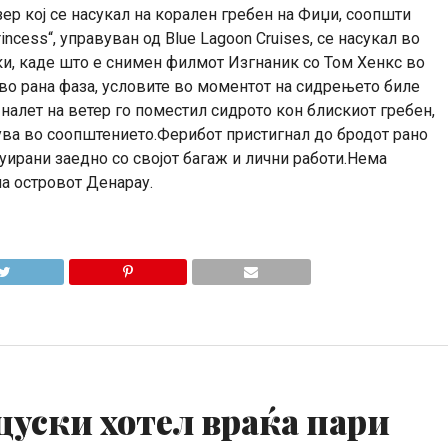
ер кој се насукал на корален гребен на Фиџи, соопшти
incess“, управуван од Blue Lagoon Cruises, се насукал во
ки, каде што е снимен филмот Изгнаник со Том Хенкс во
е во рана фаза, условите во моментот на сидрењето биле
 налет на ветер го поместил сидрото кон блискиот гребен,
дува во соопштението.Ферибот пристигнал до бродот рано
куирани заедно со својот багаж и лични работи.Нема
а островот Денарау.
цуски хотел враќа пари