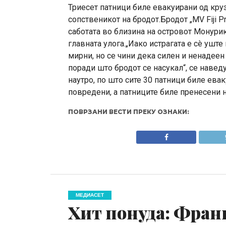
Триесет патници биле евакуирани од круз
сопственикот на бродот.Бродот „MV Fiji Pr
саботата во близина на островот Монури
главната улога.„Иако истрагата е сè ушт
мирни, но се чини дека силен и ненадеен
поради што бродот се насукал“, се наве
наутро, по што сите 30 патници биле ева
повредени, а патниците биле пренесени н
ПОВРЗАНИ ВЕСТИ ПРЕКУ ОЗНАКИ:
МЕДИАСЕТ
Хит понуда: Фран