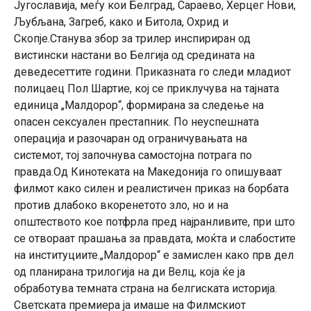
Југославија, меѓу кои Белград, Сараево, Херцег Нови,
Љубљана, Загреб, како и Битола, Охрид и
Скопје.Станува збор за трилер инспириран од
вистински настани во Белгија од средината на
деведесеттите години. Приказната го следи младиот
полицаец Пол Шартие, кој се приклучува на тајната
единица „Малдорор“, формирана за следење на
опасен сексуален престапник. По неуспешната
операција и разочаран од ограничувањата на
системот, тој започнува самостојна потрага по
правда.Од Кинотеката на Македонија го опишуваат
филмот како силен и реалистичен приказ на борбата
против длабоко вкоренетото зло, но и на
општеството кое потфрла пред најранливите, при што
се отвораат прашања за правдата, моќта и слабостите
на институциите.„Малдорор“ е замислен како прв дел
од планирана трилогија на ди Велц, која ќе ја
обработува темната страна на белгиската историја.
Светската премиера ја имаше на Филмскиот