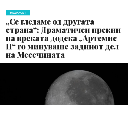
МЕДИАСЕТ
„Се гледаме од другата
страна“: Драматичен прекин
на врската додека „Артемис
II“ го минуваше задниот дел
на Месечината