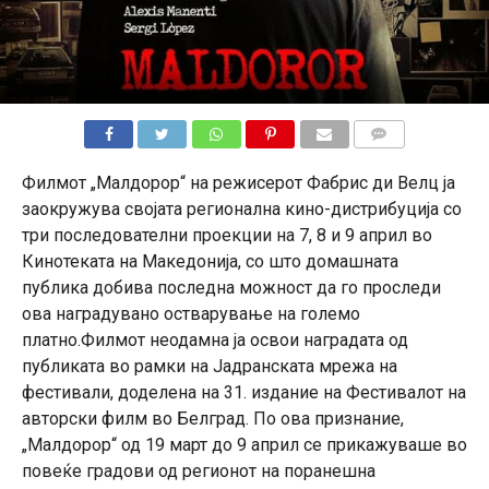
КОМЕНТАРИ
Филмот „Малдорор“ на режисерот Фабрис ди Велц ја
заокружува својата регионална кино-дистрибуција со
три последователни проекции на 7, 8 и 9 април во
Кинотеката на Македонија, со што домашната
публика добива последна можност да го проследи
ова наградувано остварување на големо
платно.Филмот неодамна ја освои наградата од
публиката во рамки на Јадранската мрежа на
фестивали, доделена на 31. издание на Фестивалот на
авторски филм во Белград. По ова признание,
„Малдорор“ од 19 март до 9 април се прикажуваше во
повеќе градови од регионот на поранешна