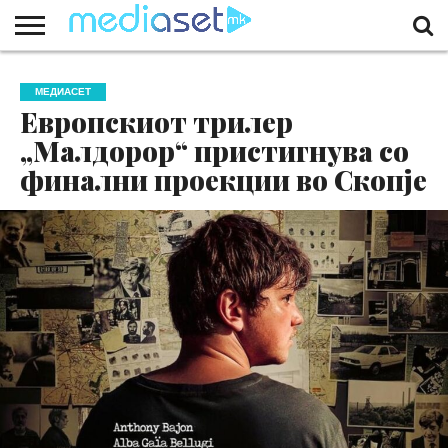
ЗА
НАС
КОНТАКТ
МАРКЕТИНГ
ПОЧЕТНА
МЕДИАСЕТ
Европскиот трилер
„Малдорор“ пристигнува со
финални проекции во Скопје