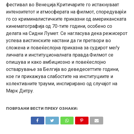
фестивал во Венеција.Критичарите го истакнуваат
интензитетот и атмосферата на филмот, споредувајќи
го со криминалистичките приказни од американската
кинематографија од 70-тите години, особено со
делата на Сидни Лумет. Се нагласува дека режисерот
успева вистинските настани да ги претвори во
сложена и повеќеслојна приказна за судирот меѓу
личната и институционалната правда.Филмот се
опишува и како амбициозно и повеќеслојно
остварување за Белгија во деведесеттите години,
кое ги прикажува слабостите на институциите и
колективните трауми, инспирирано од случајот на
Марк Дитру.
ПОВРЗАНИ ВЕСТИ ПРЕКУ ОЗНАКИ: