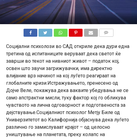
КОМЕНТАРИ
Социјални психолози во САД откриле дека дури една
третина од испитаниците веруваат дека светот ќе
заврши во текот на нивниот живот – податок кој,
освен што звучи загрижувачки, има директно
влијание врз начинот на кој луѓето реагираат на
глобалните кризи.Истражувањето, пренесено од
Дојче Веле, покажува дека ваквите убедувања не се
само апстрактни мисли, туку фактор кој го обликува
чувството на лична одговорност и подготвеноста за
дејствување.Социјалниот психолог Метју Биле од
Универзитетот во Калифорнија објаснува дека луѓето
различно го замислуваат крајот – од целосно
уништување на планетата, преку колапс на