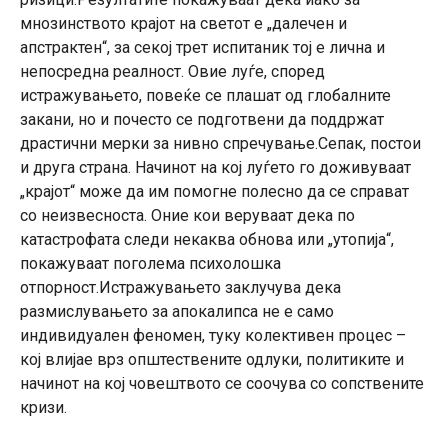
мнозинството крајот на светот е „далечен и
апстрактен“, за секој трет испитаник тој е лична и
непосредна реалност. Овие луѓе, според
истражувањето, повеќе се плашат од глобалните
закани, но и почесто се подготвени да поддржат
драстични мерки за нивно спречување.Сепак, постои
и друга страна. Начинот на кој луѓето го доживуваат
„крајот“ може да им помогне полесно да се справат
со неизвесноста. Оние кои веруваат дека по
катастрофата следи некаква обнова или „утопија“,
покажуваат поголема психолошка
отпорност.Истражувањето заклучува дека
размислувањето за апокалипса не е само
индивидуален феномен, туку колективен процес –
кој влијае врз општествените одлуки, политиките и
начинот на кој човештвото се соочува со сопствените
кризи.