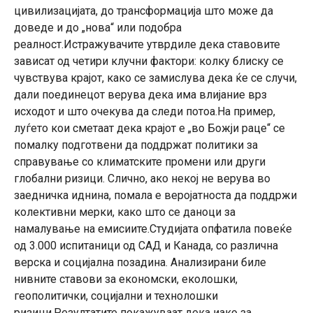
цивилизацијата, до трансформација што може да
доведе и до „нова“ или подобра
реалност.Истражувачите утврдиле дека ставовите
зависат од четири клучни фактори: колку блиску се
чувствува крајот, како се замислува дека ќе се случи,
дали поединецот верува дека има влијание врз
исходот и што очекува да следи потоа.На пример,
луѓето кои сметаат дека крајот е „во Божји раце“ се
помалку подготвени да поддржат политики за
справување со климатските промени или други
глобални ризици. Слично, ако некој не верува во
заедничка иднина, помала е веројатноста да поддржи
колективни мерки, како што се даноци за
намалување на емисиите.Студијата опфатила повеќе
од 3.000 испитаници од САД и Канада, со различна
верска и социјална позадина. Анализирани биле
нивните ставови за економски, еколошки,
геополитички, социјални и технолошки
ризици.Резултатите покажуваат дека иако за