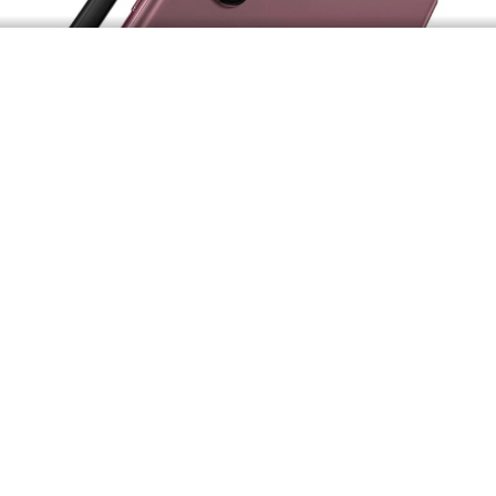
Најновиот модел на Samsung, Samsung Galaxy S26
Ultra, носи значајна промена во пристапот кон
поправливоста, откако компанијата воведе нов
механизам за вадење на батеријата кој овозможува
нејзина замена за само неколку секунди.Според
анализата на iFixit, наместо досегашните индустриски
лепила кои бараа загревање и ризично отстранување,
новиот систем овозможува брза и безбедна
интервенција без оштетување на компонентите.Оваа
промена доаѓа во услови на засилен притисок од
Европска Унија, која преку нови регулативи бара
поголема одржливост и подолг животен век на
електронските уреди.Главните придобивки од новиот
дизајн се значајни: сервисирањето е значително