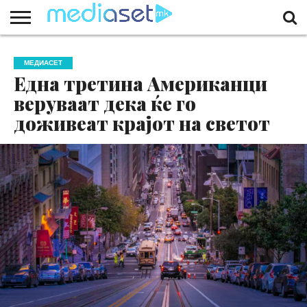
ЗА
НАС
КОНТАКТ
МАРКЕТИНГ
ПОЧЕТНА
МЕДИАСЕТ
Една третина Американци
веруваат дека ќе го
доживеат крајот на светот