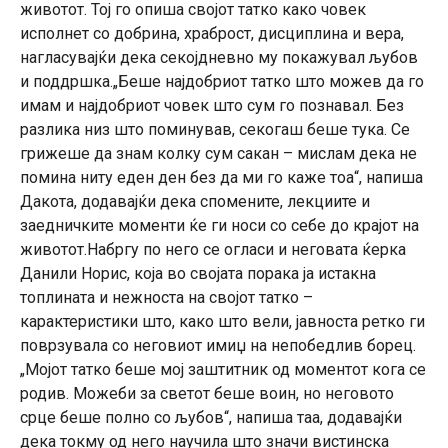
животот. Тој го опиша својот татко како човек
исполнет со добрина, храброст, дисциплина и вера,
нагласувајќи дека секојдневно му покажувал љубов
и поддршка.„Беше најдобриот татко што можев да го
имам и најдобриот човек што сум го познавал. Без
разлика низ што поминував, секогаш беше тука. Се
грижеше да знам колку сум сакан – мислам дека не
помина ниту еден ден без да ми го каже тоа“, напиша
Дакота, додавајќи дека спомените, лекциите и
заедничките моменти ќе ги носи со себе до крајот на
животот.Набргу по него се огласи и неговата ќерка
Данили Норис, која во својата порака ја истакна
топлината и нежноста на својот татко –
карактеристики што, како што вели, јавноста ретко ги
поврзувала со неговиот имиџ на непобедлив борец.
„Мојот татко беше мој заштитник од моментот кога се
родив. Можеби за светот беше воин, но неговото
срце беше полно со љубов“, напиша таа, додавајќи
дека токму од него научила што значи вистинска