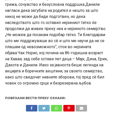
грижа, сочувство и безусловна поддршка.Данили
нагласи дека загубата на родител е нешто за што
никој не може да биде подготвен, но дека
наследството што го оставил нејзиниот татко ќе
продолжи да живее преку неа и нејзиното семејство.
„Не можев да посакам подобар татко. Ти благодарам
што ме поддржуваше во сè и што ме научи да не се
плашам од невозможното“, стои во нејзината
објава.Чак Норис, кој почина на 86-годишна возраст
на Хаваи, зад себе остави пет деца – Мајк, Дина, Ерик,
Дакота и Данили. Иако за јавноста беше легенда на
акцијата и боречките вештини, за своето семејство,
како што сведочат нивните зборови, тој пред сè бил
човек со огромно срце и безрезервна љубов.
ПОВРЗАНИ ВЕСТИ ПРЕКУ ОЗНАКИ: