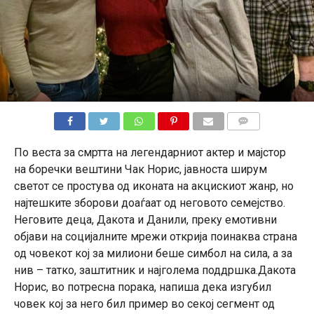
КОМЕНТАРИ
По веста за смртта на легендарниот актер и мајстор
на боречки вештини Чак Норис, јавноста ширум
светот се простува од иконата на акцискиот жанр, но
најтешките зборови доаѓаат од неговото семејство.
Неговите деца, Дакота и Данили, преку емотивни
објави на социјалните мрежи открија поинаква страна
од човекот кој за милиони беше симбол на сила, а за
нив – татко, заштитник и најголема поддршка.Дакота
Норис, во потресна порака, напиша дека изгубил
човек кој за него бил пример во секој сегмент од