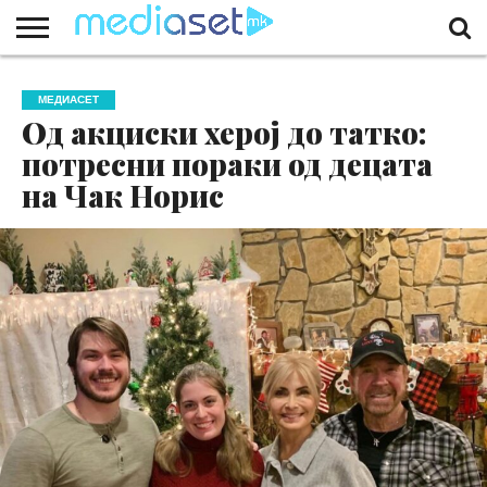
ЗА
НАС
КОНТАКТ
МАРКЕТИНГ
ПОЧЕТНА
МЕДИАСЕТ
Од акциски херој до татко:
потресни пораки од децата
на Чак Норис