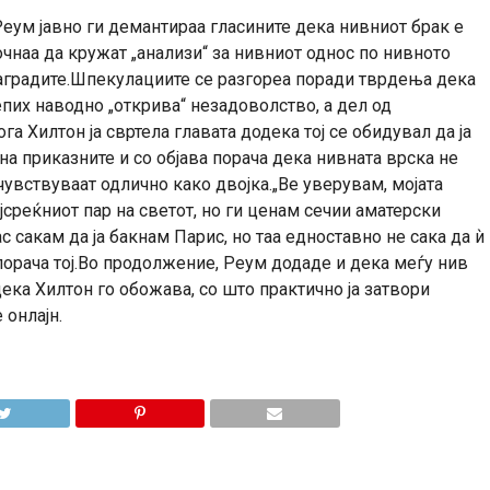
Реум јавно ги демантираа гласините дека нивниот брак е
очнаа да кружат „анализи“ за нивниот однос по нивното
аградите.Шпекулациите се разгореа поради тврдења дека
епих наводно „открива“ незадоволство, а дел од
а Хилтон ја свртела главата додека тој се обидувал да ја
на приказните и со објава порача дека нивната врска не
чувствуваат одлично како двојка.„Ве уверувам, мојата
јсреќниот пар на светот, но ги ценам сечии аматерски
с сакам да ја бакнам Парис, но таа едноставно не сака да ѝ
порача тој.Во продолжение, Реум додаде и дека меѓу нив
дека Хилтон го обожава, со што практично ја затвори
 онлајн.