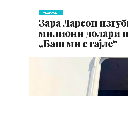
МЕДИАСЕТ
Зара Ларсон изгуб
милиони долари по
„Баш ми е гајле“