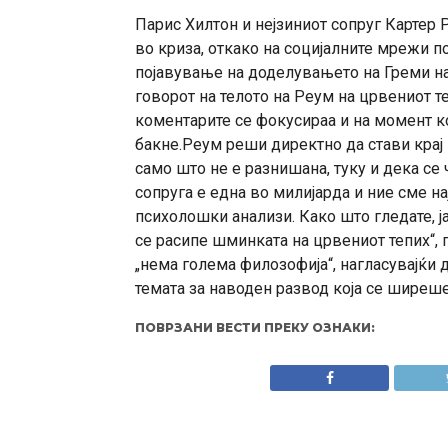
Парис Хилтон и нејзиниот сопруг Картер 
во криза, откако на социјалните мрежи п
појавување на доделувањето на Греми н
говорот на телото на Реум на црвениот т
коментарите се фокусираа и на момент ког
бакне.Реум реши директно да стави крај 
само што не е разнишана, туку и дека се 
сопруга е една во милијарда и ние сме на
психолошки анализи. Како што гледате, ја
се расипе шминката на црвениот тепих“, 
„нема голема филозофија“, нагласувајќи 
темата за наводен развод која се ширеше
ПОВРЗАНИ ВЕСТИ ПРЕКУ ОЗНАКИ: