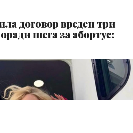
ила договор вреден три
ради шега за абортус: