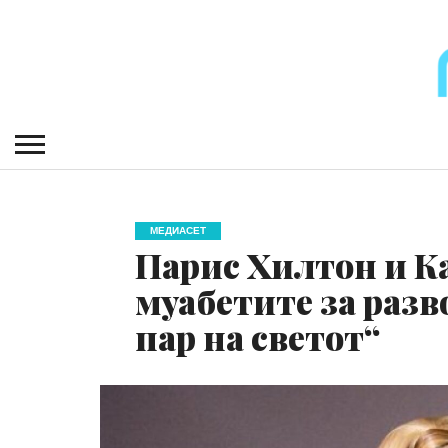
МЕДИАСЕТ
Парис Хилтон и Ка
муабетите за разв
пар на светот“