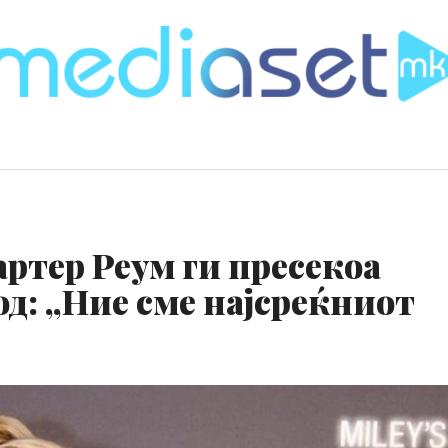
ртер Реум ги пресекоа
од: „Ние сме најсреќниот