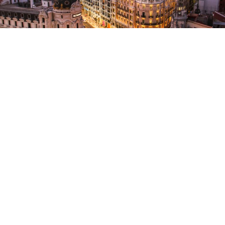
Доколку планирате соло патување и се прашувате
која дестинација да ја посетите, британската веб-
страница Quotezone направи листа на најдобрите
европски градови за оние кои патуваат сами. На
првото место се најде Мадрид.За многумина,
самостојните патувања претставуваат ослободувачко
искуство, но за оние кои патуваат сами за првпат, тоа
може да биде и застрашувачко.За да го олесни
изборот, Quotezone спроведе анализа во која беа
земени предвид повеќе фактори: јавниот превоз,