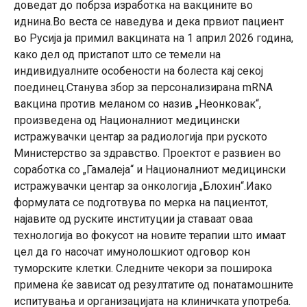
доведат до побрза изработка на вакцините во
иднина.Во веста се наведува и дека првиот пациент
во Русија ја примил вакцината на 1 април 2026 година,
како дел од пристапот што се темели на
индивидуалните особености на болеста кај секој
поединец.Станува збор за персонализирана mRNA
вакцина против меланом со назив „Неонковак“,
произведена од Националниот медицински
истражувачки центар за радиологија при руското
Министерство за здравство. Проектот е развиен во
соработка со „Гамалеја“ и Националниот медицински
истражувачки центар за онкологија „Блохин“.Иако
формулата се подготвува по мерка на пациентот,
најавите од руските институции ја ставаат оваа
технологија во фокусот на новите терапии што имаат
цел да го насочат имунолошкиот одговор кон
туморските клетки. Следните чекори за поширока
примена ќе зависат од резултатите од понатамошните
испитувања и организацијата на клиничката употреба.