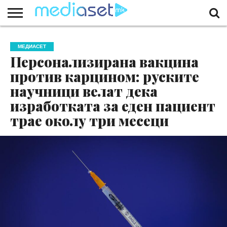
ЗА
НАС
КОНТАКТ
МАРКЕТИНГ
ПОЧЕТНА
МЕДИАСЕТ
Персонализирана вакцина
против карцином: руските
научници велат дека
изработката за еден пациент
трае околу три месеци