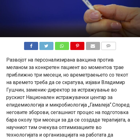
КОМЕНТАРИ
Развојот на персонализирана вакцина против
меланом за конкретен пациент во моментов трае
приближно три месеци, но времетраењето со текот
на времето треба да се скратува, изјави Владимир
Гушчин, заменик-директор за истражување во
рускиот Национален истражувачки центар за
епидемиологија и микробиологија „Гамалеја“.Според
неговите зборови, сегашниот процес на подготовка
бара околу три месеци за да се создаде терапијата, а
научниот тим очекува оптимизациите во
технологијата и организацијата на работата да