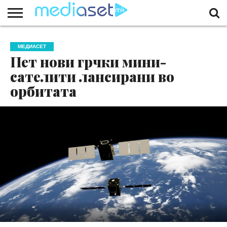
ЗА
НАС
КОНТАКТ
МАРКЕТИНГ
ПОЧЕТНА
МЕДИАСЕТ
Пет нови грчки мини-
сателити лансирани во
орбитата