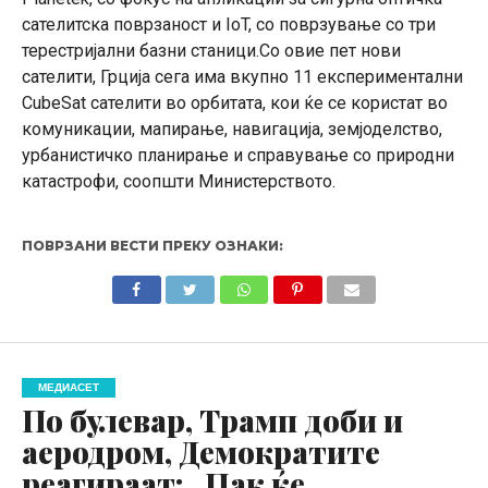
сателитска поврзаност и IoT, со поврзување со три
терестријални базни станици.Со овие пет нови
сателити, Грција сега има вкупно 11 експериментални
CubeSat сателити во орбитата, кои ќе се користат во
комуникации, мапирање, навигација, земјоделство,
урбанистичко планирање и справување со природни
катастрофи, соопшти Министерството.
ПОВРЗАНИ ВЕСТИ ПРЕКУ ОЗНАКИ:
МЕДИАСЕТ
По булевар, Трамп доби и
аеродром, Демократите
реагираат: „Пак ќе