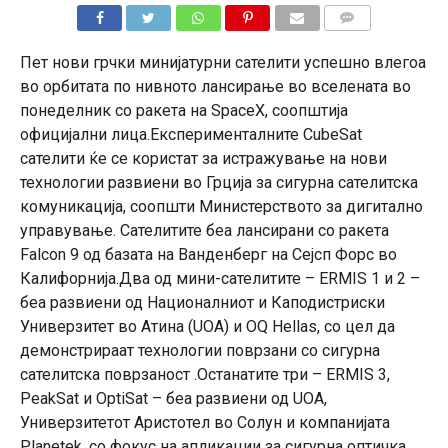
КОМЕНТАРИ
Пет нови грчки минијатурни сателити успешно влегоа
во орбитата по нивното лансирање во вселената во
понеделник со ракета на SpaceX, соопштија
официјални лица.Експерименталните CubeSat
сателити ќе се користат за истражување на нови
технологии развиени во Грција за сигурна сателитска
комуникација, соопшти Министерството за дигитално
управување. Сателитите беа лансирани со ракета
Falcon 9 од базата на Ванденберг на Сејсп Форс во
Калифорнија.Два од мини-сателитите – ERMIS 1 и 2 –
беа развиени од Националниот и Каподистриски
Универзитет во Атина (UOA) и OQ Hellas, со цел да
демонстрираат технологии поврзани со сигурна
сателитска поврзаност .Останатите три – ERMIS 3,
PeakSat и OptiSat – беа развиени од UOA,
Универзитетот Аристотел во Солун и компанијата
Planetek, со фокус на апликации за сигурна оптичка