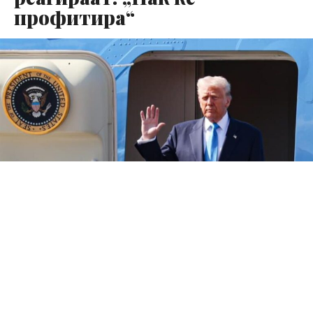
профитира“
Преименувањето на аеродромот „Палм Бич“ во
„Меѓународен аеродром претседател Доналд Џ.