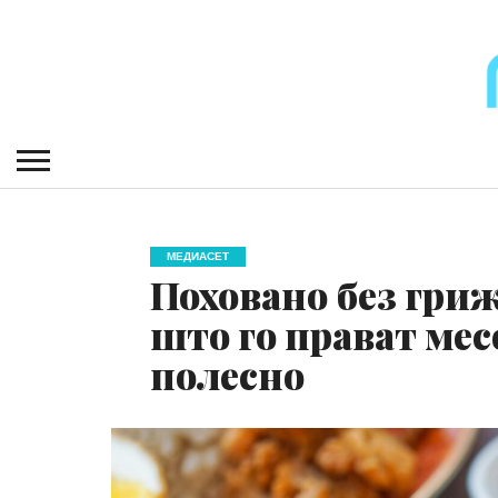
МЕДИАСЕТ
Поховано без гриж
што го прават мес
полесно