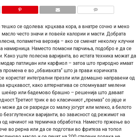
КОМЕНТАРИ
 тешко се одолева: крцкава кора, а внатре сочно и меко
 масло често значи и повеќе калории и масти. Добрата
олесна, попаметна верзија – ако се сменат неколку клучни
на намирница. Наместо помасни парчиња, подобро е да се
 Како уште полесна варијанта, во истата техника можат да
, модар патлиџан или карфиол – затоа што природно имаат
а промена е во „обвивката“ што ја прави коричката.
се користат интегрални презли или домашно направени од
ва крцкавост, како алтернатива се спомнуваат мелени
ез шеќер или бадемово брашно – решенија што даваат
дност.Третиот трик е во класичниот „премаз“ со јајце и
 може да се разреди со малку јогурт или млеко, а белото
о безглутенски варијанти, во зависност од режимот на
ѓа од начинот на термичка обработка. Наместо пржење во
че во рерна или да се подготви во фритеза на топол
аслиново масло и се печат на 200 степени додека не