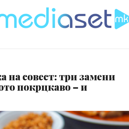
а на совест: три замени
ото покрцкаво – и