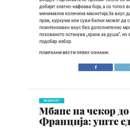
добијат златно-кафеава боја, а со топол
минимална количина маснотија.За вкус да 
прав, куркума или суви билки можат да с
поинтензивен вкус без дополнително мр
похованото останува „храна за душа“, но
подобар избор.
ПОВРЗАНИ ВЕСТИ ПРЕКУ ОЗНАКИ:
МЕДИАСЕТ
Мбапе на чекор до
Франција: уште ед