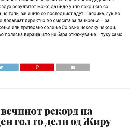
 воздух резултатот може да биде уште покрцкав со
не трпи, зачините се последниот адут. Паприка, лук во
е додаваат директно во смесата за панирење – за
сење или претерано солење.Со овие неколку чекори,
 во полесна верзија што не бара откажување – туку само
 вечниот рекорд на
ен гол го дели од Жиру