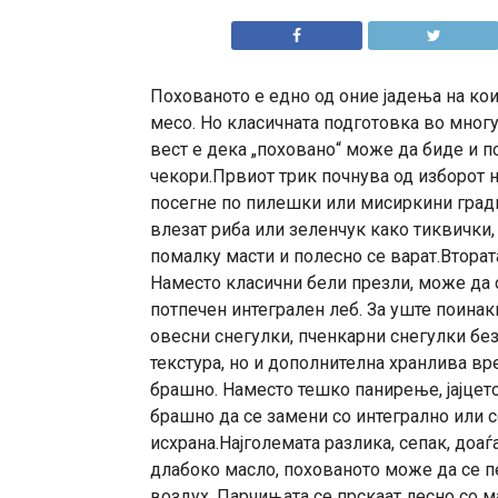
Похованото е едно од оние јадења на кои
месо. Но класичната подготовка во многу
вест е дека „поховано“ може да биде и п
чекори.Првиот трик почнува од изборот 
посегне по пилешки или мисиркини гради.
влезат риба или зеленчук како тиквички
помалку масти и полесно се варат.Вторат
Наместо класични бели презли, може да 
потпечен интегрален леб. За уште поинак
овесни снегулки, пченкарни снегулки б
текстура, но и дополнителна хранлива вре
брашно. Наместо тешко панирење, јајцето
брашно да се замени со интегрално или с
исхрана.Најголемата разлика, сепак, доа
длабоко масло, похованото може да се пе
воздух. Парчињата се прскаат лесно со м