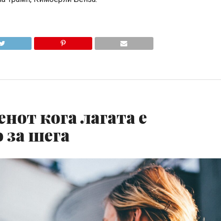
денот кога лагата е
о за шега