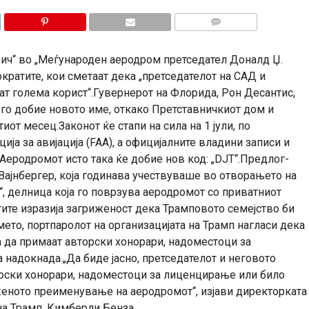
КОМЕНТАРИ
ч“ во „Меѓународен аеродром претседател Доналд Џ.
ратите, кои сметаат дека „претседателот на САД и
ат голема корист“.Гувернерот на Флорида, Рон Десантис,
 го добие новото име, откако Претставничкиот дом и
иот месец.Законот ќе стапи на сила на 1 јули, по
а за авијација (FAA), а официјалните владини записи и
Аеродромот исто така ќе добие нов код: „DJT“.Предлог-
Вајнбергер, која годинава учествуваше во отворањето на
, делница која го поврзува аеродромот со приватниот
ите изразија загриженост дека Трамповото семејство би
то, портпаролот на организацијата на Трамп нагласи дека
а да примаат авторски хонорари, надоместоци за
надокнада.„Да биде јасно, претседателот и неговото
орски хонорари, надоместоци за лиценцирање или било
еното преименување на аеродромот“, изјави директорката
на Трамп, Кимберли Бенза.