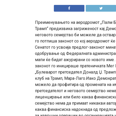
Преименувањето на аеродромот „Палм Би
Трамп“ предизвика загриженост кај Демок
неговото семејство би можеле да оствар
го потпиша законот со кој аеродромот ќе
Сенатот го усвоија предлог-законот минат
одобрување од Федералната администрациј
мапи ќе бидат ажурирани со новото име. 
законот го иницираше пратеничката Мег 
„Булеварот претседател Доналд Џ. Трамп“
клуб на Трамп, Мара-Лаго.Иако Демократ
можело да профитира од промената на име
претседателот и неговото семејство нем
лиценцирање или било каква финансиска 
семејство нема да примаат никакви авт
каква финансиска надокнада од предлож
за извршни операции во организацијата 