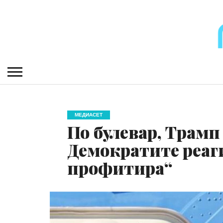
МЕДИАСЕТ
По булевар, Трамп
Демократите реаги
профитира“