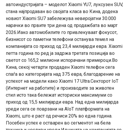
автоиндустријата – моделот Xiaomi YU7, луксузен SUV,
стана најпродаван во својата класа во Кина, додека
новиот Xiaomi SU7 забележува неверојатни 30.000
нарачки во првите три дена од продажбата во март
2026.Иако автомобилите го привлекуваат фокусот,
бизнисот со паметни телефони останува темел на
компанијата со приход од 23,4 милијарди евра. Xiaomi
петта година по ред ја задржа третата позиција во
светот со 165,2 милиони испорачани примероци.Во
Кина, секој четврти продаден Xiaomi телефон сега
спаѓа во категоријата над 375 евра, благодарение на
успехот на модели како Xiaomi 17 Ultra.Секторот IoT
(Интернет на работите) и производите за животен
стил исто така бележат историски максимуми со
приход од 15,5 милијарди евра. Над една милијарда
уреди сега се поврзани на AIoT платформата на
Xiaomi, што е раст од речиси 20% во една година.
Посебен успех е остварен во сегментот на бела
техника и носливи уреди.Иднината на компанијата се