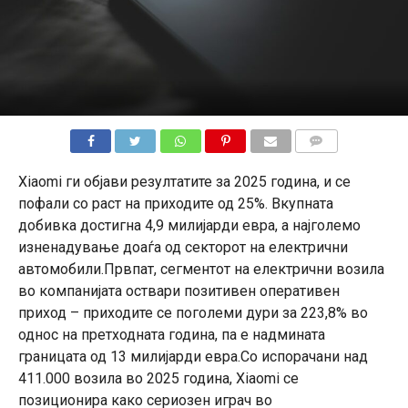
КОМЕНТАРИ
Xiaomi ги објави резултатите за 2025 година, и се
пофали со раст на приходите од 25%. Вкупната
добивка достигна 4,9 милијарди евра, а најголемо
изненадување доаѓа од секторот на електрични
автомобили.Првпат, сегментот на електрични возила
во компанијата оствари позитивен оперативен
приход – приходите се поголеми дури за 223,8% во
однос на претходната година, па е надмината
границата од 13 милијарди евра.Со испорачани над
411.000 возила во 2025 година, Xiaomi се
позиционира како сериозен играч во