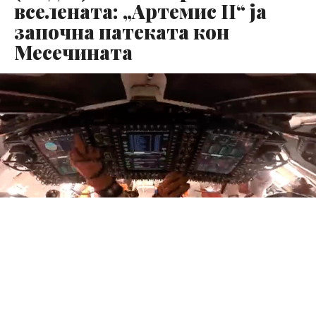
вселената: „Артемис II“ ја
започна патеката кон
Месечината
Мисијата „Артемис II“ официјално го започна