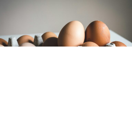
Лупењето варени јајца знае да биде најнервозниот
дел од појадокот или подготовката на салата: лушпата
се лепи, а со неа се кине и дел од белката. Еден
едноставен трик, сепак, ветува дека јајцата ќе се