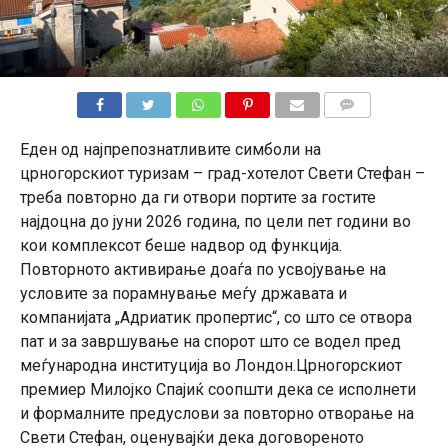
КОМЕНТАРИ
Еден од најпрепознатливите симболи на
црногорскиот туризам – град-хотелот Свети Стефан –
треба повторно да ги отвори портите за гостите
најдоцна до јуни 2026 година, по цели пет години во
кои комплексот беше надвор од функција.
Повторното активирање доаѓа по усвојување на
условите за порамнување меѓу државата и
компанијата „Адриатик пропертис“, со што се отвора
пат и за завршување на спорот што се водел пред
меѓународна институција во Лондон.Црногорскиот
премиер Милојко Спајиќ соопшти дека се исполнети
и формалните предуслови за повторно отворање на
Свети Стефан, оценувајќи дека договореното