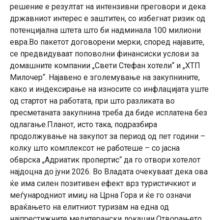
решение е резултат на интензивни преговори и дека
државниот интерес е заштитен, со избегнат ризик од
потенцијална штета што би надминала 100 милиони
евра.Во пакетот договорени мерки, според најавите,
се предвидуваат поповолни финансиски услови за
домашните компании „Свети Стефан хотели“ и „ХТП
Милочер“. Најавено е зголемување на закупнините,
како и индексирање на износите со инфлацијата уште
од стартот на работата, при што разликата во
пресметаната закупнина треба да биде исплатена без
одлагање.Планот, исто така, подразбира
продолжување на закупот за период од пет години –
колку што комплексот не работеше – со јасна
обврска „Адриатик пропертис“ да го отвори хотелот
најдоцна до јуни 2026. Во Владата очекуваат дека ова
ќе има силен позитивен ефект врз туристичкиот и
меѓународниот имиџ на Црна Гора и ќе го означи
враќањето на елитниот туризам на една од
најпрестижните медитерански локации.Отворањето