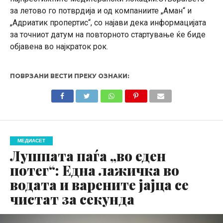
за летово го потврдија и од компаниите „Аман“ и
„Адриатик пропертис“, со најави дека информацијата
за точниот датум на повторното стартување ќе биде
објавена во најкраток рок.
ПОВРЗАНИ ВЕСТИ ПРЕКУ ОЗНАКИ:
МЕДИАСЕТ
Лушпата паѓа „во еден
потег“: Една лажичка во
водата и варените јајца се
чистат за секунда