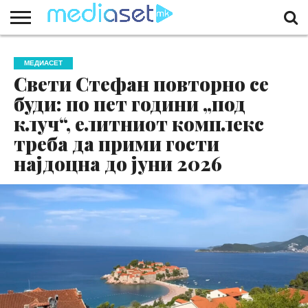
ЗА
НАС
КОНТАКТ
МАРКЕТИНГ
ПОЧЕТНА
МЕДИАСЕТ
Свети Стефан повторно се
буди: по пет години „под
клуч“, елитниот комплекс
треба да прими гости
најдоцна до јуни 2026