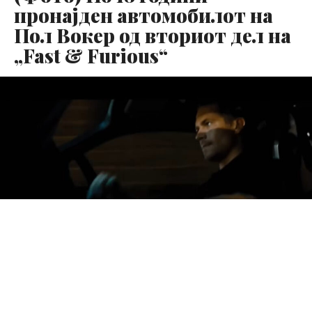
пронајден автомобилот на
Пол Вокер од вториот дел на
„Fast & Furious“
Легендарниот Nissan Skyline R34 GT-R кој го возеше