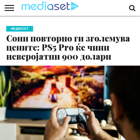
ЗА
НАС
КОНТАКТ
МАРКЕТИНГ
ПОЧЕТНА
МЕДИАСЕТ
Сони повторно ги зголемува
цените: PS5 Pro ќе чини
неверојатни 900 долари