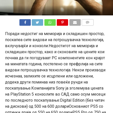
КОМЕНТАРИ
Поради недостиг на меморија и складишен простор,
поскапеа сите видови на потрошувачка технологија,
вклучувајќи и конзоли.Недостигот на меморија и
складишен простор, како и скоковите на цените кои
почнаа да ги погодуваат PC компонентите кон крајот
на минатата година, постепено се префрлија на сите
видови потрошувачка технологија. Некои производи
исчезнаа, залихите се исцрпени или одложени,
додека други поминаа низ повеќе рунди на
поскапување.Компанијата Sony ја зголемува цената
на PlayStation 5 конзолите во САД само осум месеци
по последното поскапување:Digital Edition (без читач
на дискови) од 500 на 600 долариОсновниот PS5 со
оптички драјв од 550 на 650 долариPS5 Pro од 750 на