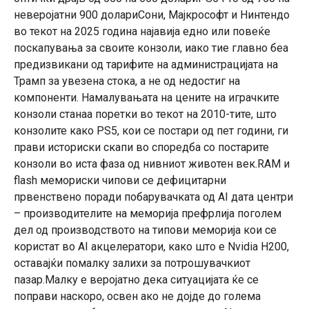
неверојатни 900 долариСони, Мајкрософт и Нинтендо
во текот на 2025 година најавија едно или повеќе
поскапувања за своите конзоли, иако тие главно беа
предизвикани од тарифите на администрацијата на
Трамп за увезена стока, а не од недостиг на
компоненти. Намалувањата на цените на играчките
конзоли станаа поретки во текот на 2010-тите, што
конзолите како PS5, кои се постари од пет години, ги
прави историски скапи во споредба со постарите
конзоли во иста фаза од нивниот животен век.RAM и
flash мемориски чипови се дефицитарни
првенствено поради побарувачката од AI дата центри
– производителите на меморија префрлија поголем
дел од производството на типови меморија кои се
користат во AI акцелератори, како што е Nvidia H200,
оставајќи помалку залихи за потрошувачкиот
пазар.Малку е веројатно дека ситуацијата ќе се
поправи наскоро, освен ако не дојде до голема