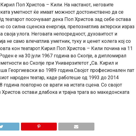
Кирил Поп Христов – Кили. На настанот, неговите
рската уметност ќе имаат можност достоинствено да се
Од театарот посочуваат дека Поп Христов зад себе остава
о со силна сценска енергија, препознатлив актерски израз
а своја улога. Неговата непосредност, духовитост и
ја не само впечатлив уметник, туку и ценет колега кој со
овта кон театарот.Кирил Поп Христов – Кили почина на 11
Роден е на 30 јули 1967 година во Скопје, а дипломирал
уметности во Скопје при Универзитетот „Св. Кирил и
иша Георгиевски во 1989 година.Својот професионален пат
киот народен театар, каде работеше од 1993 до 2014
 година повторно се врати на истата сцена. Со својот
п Христов остави длабока и трајна трага во македонската