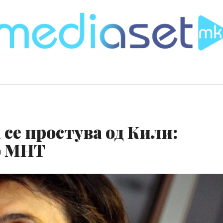
 се простува од Кили:
о МНТ