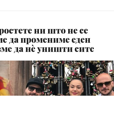
ростете ни што не се
ме да промениме еден
вме да нѐ уништи сите