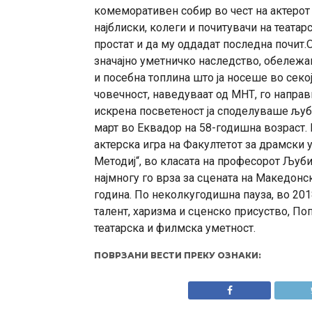
комеморативен собир во чест на актерот 
најблиски, колеги и почитувачи на теата
простат и да му оддадат последна почит.
значајно уметничко наследство, обележан
и посебна топлина што ја носеше во секој
човечност, наведуваат од МНТ, го направи
искрена посветеност ја споделуваше љуб
март во Еквадор на 58-годишна возраст. 
актерска игра на Факултетот за драмски 
Методиј“, во класата на професорот Љуб
најмногу го врза за сцената на Македонс
година. По неколкугодишна пауза, во 2018
талент, харизма и сценско присуство, По
театарска и филмска уметност.
ПОВРЗАНИ ВЕСТИ ПРЕКУ ОЗНАКИ: