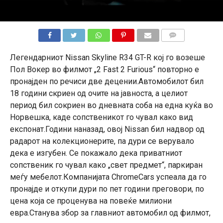
КОМЕНТАРИ
Легендарниот Nissan Skyline R34 GT-R кој го возеше
Пол Вокер во филмот „2 Fast 2 Furious“ повторно е
пронајден по речиси две децении.Автомобилот бил
18 години скриен од очите на јавноста, а целиот
период бил сокриен во дневната соба на една куќа во
Норвешка, каде сопственикот го чувал како вид
експонат.Години наназад, овој Nissan бил надвор од
радарот на колекционерите, па дури се верувало
дека е изгубен. Се покажало дека приватниот
сопственик го чувал како „свет предмет“, паркиран
меѓу мебелот.Компанијата ChromeCars успеала да го
пронајде и откупи дури по пет години преговори, по
цена која се проценува на повеќе милиони
евра.Станува збор за главниот автомобил од филмот,