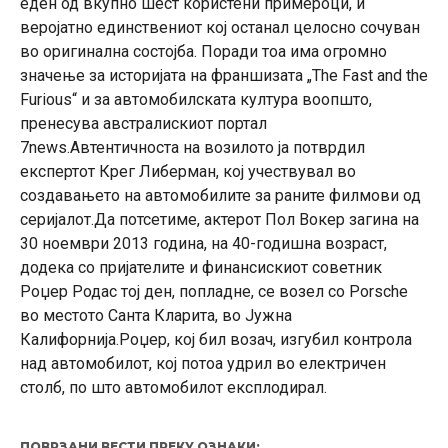
еден од вкупно шест користени примероци, и
веројатно единствениот кој останал целосно сочуван
во оригинална состојба. Поради тоа има огромно
значење за историјата на франшизата „The Fast and the
Furious“ и за автомобилската култура воопшто,
пренесува австралискиот портал
7news.Автентичноста на возилото ја потврдил
експертот Крег Либерман, кој учествувал во
создавањето на автомобилите за раните филмови од
серијалот.Да потсетиме, актерот Пол Вокер загина на
30 ноември 2013 година, на 40-годишна возраст,
додека со пријателите и финансискиот советник
Роџер Родас тој ден, попладне, се возел со Porsche
во местото Санта Кларита, во Јужна
Калифорнија.Роџер, кој бил возач, изгубил контрола
над автомобилот, кој потоа удрил во електричен
столб, по што автомобилот експлодирал.
ПОВРЗАНИ ВЕСТИ ПРЕКУ ОЗНАКИ: