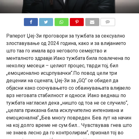
КОМЕНТАРИ
Раперот Џеј-Зи проговори за тужбата за сексуално
злоставување од 2024 година, како и за влијанието
што таа го имала врз неговото семејство и
менталното здравје.Иако тужбата била повлечена по
неколку месеци – целиот процес, тврди тој, бил
„емоционално исцрпувачки“.По повод цели три
децении на сцената, Џеј-Зи за „GQ“ се обидел да
објасни како соочувањето со обвинувањата влијаело
врз неговата стабилност и односи. Иако веднаш по
тужбата нагласил дека „ништо од тоа не се случило“,
„целата приказна била исклучително интензивна и
емоционалнa“.„Бев многу повреден. Бев лут на начин
на кој долго време не сум бил… Чувствував гнев што
не знаев лесно да го контролирам“, признал тој во