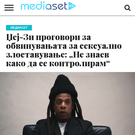
ЗА
НАС
КОНТАКТ
МАРКЕТИНГ
ПОЧЕТНА
МЕДИАСЕТ
Џеј-Зи проговори за
обвинувањата за сексуално
злоставување: „Не знаев
како да се контролирам“