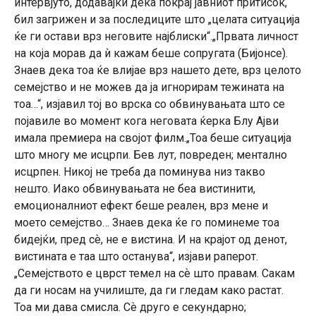
интервјуто, додавајќи дека покрај јавниот притисок,
бил загрижен и за последиците што „целата ситуација
ќе ги остави врз неговите најблиски“.„Првата личност
на која морав да ѝ кажам беше сопругата (Бијонсе).
Знаев дека тоа ќе влијае врз нашето дете, врз целото
семејство и не можев да ја игнорирам тежината на
тоа…“, изјавил тој во врска со обвинувањата што се
појавиле во момент кога неговата ќерка Блу Ајви
имала премиера на својот филм.„Тоа беше ситуација
што многу ме исцрпи. Бев лут, повреден; ментално
исцрпен. Никој не треба да поминува низ такво
нешто. Иако обвинувањата не беа вистинити,
емоционалниот ефект беше реален, врз мене и
моето семејство… Знаев дека ќе го поминеме тоа
бидејќи, пред сѐ, не е вистина. И на крајот од денот,
вистината е таа што останува“, изјави раперот.
„Семејството е цврст темел на сѐ што правам. Сакам
да ги носам на училиште, да ги гледам како растат.
Тоа ми дава смисла. Сѐ друго е секундарно;