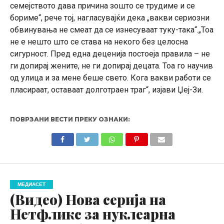
семејството дава причина зошто се трудиме и се
бориме“, рече тој, нагласувајќи дека „вакви сериозни
обвинувања не смеат да се изнесуваат туку-така“.„Тоа
не е нешто што се става на некого без целосна
сигурност. Пред една деценија постоеја правила – не
ги допирај жените, не ги допирај децата. Тоа го научив
од улица и за мене беше свето. Кога вакви работи се
пласираат, оставаат долготраен траг“, изјави Џеј-Зи.
ПОВРЗАНИ ВЕСТИ ПРЕКУ ОЗНАКИ:
МЕДИАСЕТ
(Видео) Нова серија на
Нетфликс за нуклеарна