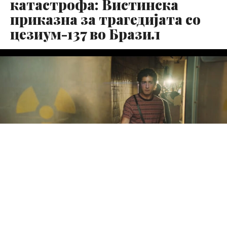
катастрофа: Вистинска
приказна за трагедијата со
цезиум-137 во Бразил
Ако ги сакате мини-сериите засновани на вистински
настани, новата Netflix серија Radioactive Emergency