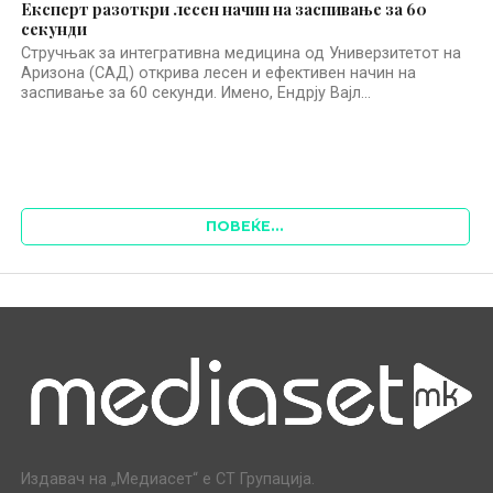
Експерт разоткри лесен начин на заспивање за 60
секунди
Стручњак за интегративна медицина од Универзитетот на
Аризона (САД) открива лесен и ефективен начин на
заспивање за 60 секунди. Имено, Ендрју Вајл...
ПОВЕЌЕ...
Издавач на „Медиасет“ е СТ Групација.