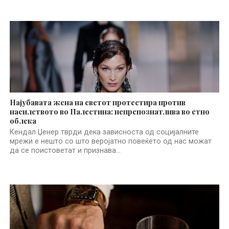
Најубавата жена на светот протестира против
насилството во Палестина: непрепознатлива во етно
облека
Кендал Џенер тврди дека зависноста од социјалните
мрежи е нешто со што веројатно повеќето од нас можат
да се поистоветат и признава...