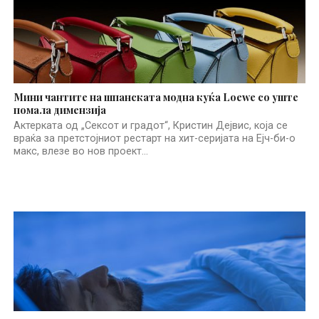
Мини чантите на шпанската модна куќа Loewe со уште
помала димензија
Актерката од „Сексот и градот“, Кристин Дејвис, која се
враќа за претстојниот рестарт на хит-серијата на Ејч-би-о
макс, влезе во нов проект...