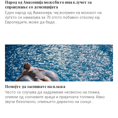
Народ од Амазонија можеби го има клучот за
справување со деменцијата
Еден народ од Амазонија, чиј волумен на мозокот на
луѓето се намалува за 70 отсто побавно отколку кај
Европејците, може да биде...
Немојте да заспивате на плажа
Често се случува да задремеме несвесно на плажа,
опиени од сончевите зраци и пријатната топлина. Иако
звучи безопасно, спиењето директно на сонце...