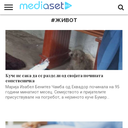
#ЖИВОТ
ЗА
НАС
КОНТАКТ
МАРКЕТИНГ
ПОЧЕТНА
Куче не сака да се раздели од својата почината
сопственичка
Марија Изабел Бенитез Чамба од Еквадор починала на 95
години минатиот месец. Семејството и пријателите
присуствувале на погребот, а нејзиното куче Бумер...