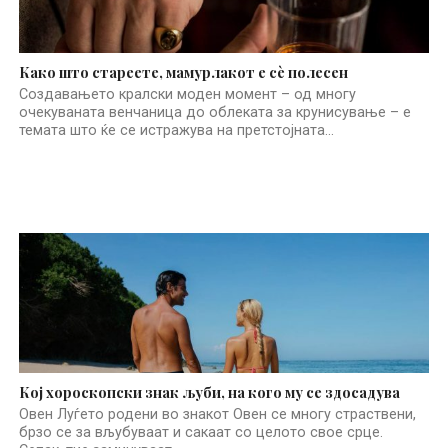
Како што стареете, мамурлакот е сè полесен
Создавањето кралски моден момент – од многу
очекуваната венчаница до облеката за крунисување – е
темата што ќе се истражува на претстојната...
Кој хороскопски знак љуби, на кого му се здосадува
Овен Луѓето родени во знакот Овен се многу страствени,
брзо се за вљубуваат и сакаат со целото свое срце.