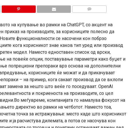
КОМЕНТАРИ
твото на купување во рамки на ChatGPT, со акцент на
н приказ на производите, за корисниците полесно да
т.Новите функционалности се насочени кон побрзо
циите кога корисникот знае каков тип уред или производ
нкретен модел. Наместо едноставен список од врски,
ње на повеќе опции, поставување параметри како буџет и
вање попрецизни препораки врз основа на дополнителни
напредување, корисниците ќе можат и да прикачуваат
епораки – на пример, кога сакаат производ да се вклопи
раат замена за нешто што веќе го поседуваат. OpenAI
релевантноста и покриеноста на производите, со цел
видни.Во меѓувреме, компанијата го намалува фокусот на
вањето директно во рамки на четботот. Наместо тоа,
почетна точка за истражување: место каде што корисникот
ите и ја расчистува дилемата, а потоа се насочува кон
ртнерствата со трговци и понатаму остануваат важен дел