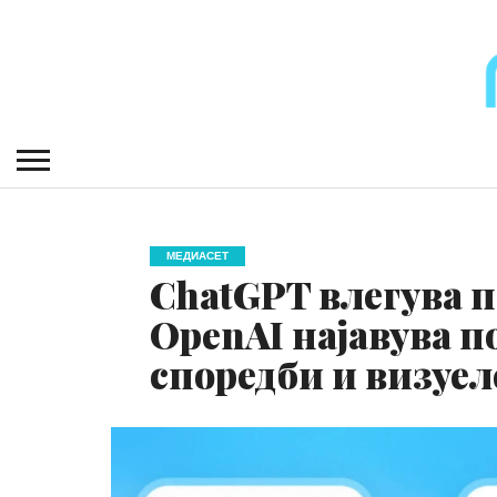
МЕДИАСЕТ
ChatGPT влегува п
OpenAI најавува 
споредби и визуел