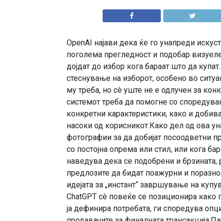
OpenAI најави дека ќе го унапреди искус
поголема прегледност и подобар визуеле
дојдат до избор кога бараат што да купа
стеснување на изборот, особено во ситуа
му треба, но сè уште не е одлучен за ко
системот треба да помогне со споредува
конкретни карактеристики, како и доби
насоки од корисникот.Како дел од ова у
фотографии за да добијат посоодветни пр
со постојна опрема или стил, или кога ба
наведува дека се подобрени и брзината, 
предлозите да бидат поажурни и поразно
идејата за „инстант“ завршување на купу
ChatGPT сè повеќе се позиционира како 
ја дефинира потребата, ги споредува опци
продавачите за финалната трансакција.Па