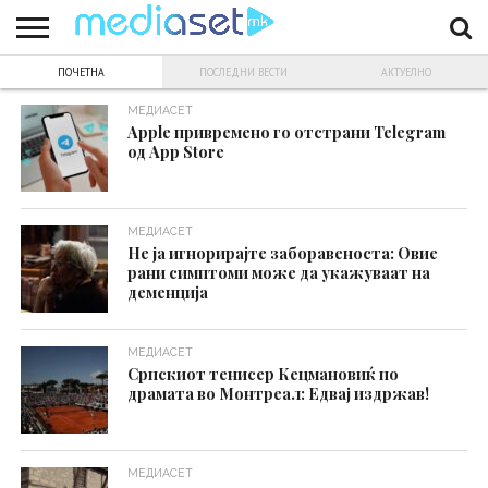
ПОЧЕТНА
ПОСЛЕДНИ ВЕСТИ
АКТУЕЛНO
ЗА
НАС
КОНТАКТ
МАРКЕТИНГ
ПОЧЕТНА
МЕДИАСЕТ
Apple привремено го отстрани Telegram
од App Store
МЕДИАСЕТ
Не ја игнорирајте заборавеноста: Овие
рани симптоми може да укажуваат на
деменција
МЕДИАСЕТ
Српскиот тенисер Кецмановиќ по
драмата во Монтреал: Едвај издржав!
МЕДИАСЕТ