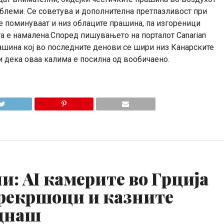
блеми. Се советува и дополнителна претпазливост при
е поминуваат и низ облаците прашина, па изгореници
та е намалена.Според пишувањето на порталот Canarian
рашина кој во последните денови се шири низ Канарските
и дека оваа калима е посилна од вообичаено.
: AI камерите во Грција
прекршоци и казните
еднаш