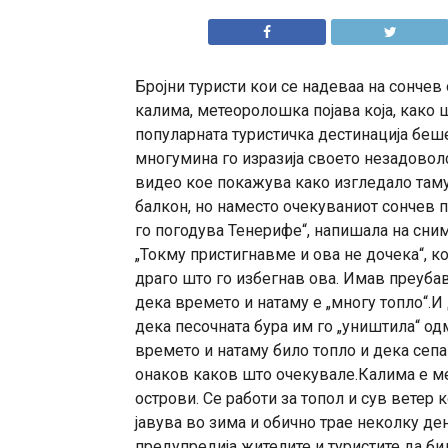
Бројни туристи кои се надеваа на сончев
калима, метеоролошка појава која, како 
популарната туристичка дестинација беше
многумина го изразија своето незадоволс
видео кое покажува како изгледало таму.
балкон, но наместо очекуваниот сончев п
го погодува Тенерифе“, напишала на сни
„Токму пристигнавме и ова не дочека“, 
драго што го избегнав ова. Имав преубав
дека времето и натаму е „многу топло“.И
дека песочната бура им го „уништила“ од
времето и натаму било топло и дека сепа
онаков каков што очекувале.Калима е ме
острови. Се работи за топол и сув ветер к
јавува во зима и обично трае неколку де
предупредија жителите и туристите да би