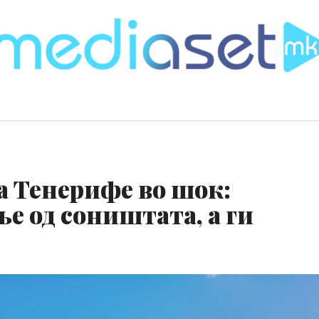
а Тенерифе во шок:
е од соништата, а ги