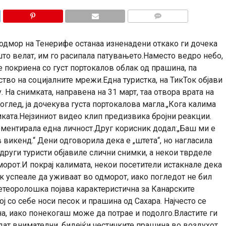
КОМЕНТАРИ
 одмор на Тенерифе останаа изненадени откако ги дочека
што велат, им го расипала патувањето.Наместо ведро небо,
 покриена со густ портокалов облак од прашина, па
тво на социјалните мрежи.Една туристка, на ТикТок објави
 На снимката, направена на 31 март, таа отвора врата на
оглед, ја дочекува густа портокалова магла.„Кога калима
мката.Нејзиниот видео клип предизвика бројни реакции.
коментирала една личност.Друг корисник додал:„Баш ми е
 викенд.“ Дени одговорила дека е „штета“, но нагласила
 други туристи објавиле слични снимки, а некои тврделе
морот.И покрај калимата, некои посетители истакнале дека
к успеале да уживаат во одморот, иако погледот не бил
теоролошка појава карактеристична за Канарските
ој со себе носи песок и прашина од Сахара. Најчесто се
на, иако понекогаш може да потрае и подолго.Властите ги
дат внимателни, бидејќи честичките прашина во воздухот