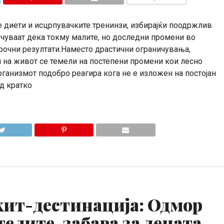
КОМЕНТАРИ
е диети и исцрпувачките тренинзи, избирајќи поодржлив
очуваат дека токму малите, но доследни промени во
орочни резултати.Наместо драстични ограничувања,
 на живот се темели на постепени промени кои лесно
рганизмот подобро реагира кога не е изложен на постојан
од кратко
хит-дестинација: Одмор
телите, забава за децата