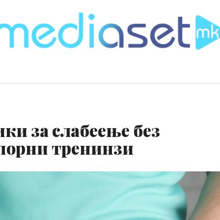
ики за слабеење без
апорни тренинзи