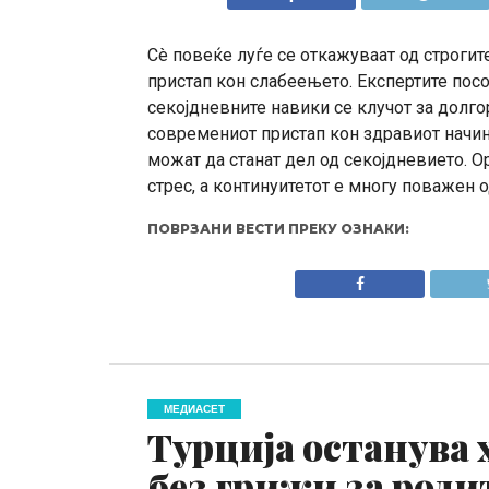
Сè повеќе луѓе се откажуваат од строгит
пристап кон слабеењето. Експертите пос
секојдневните навики се клучот за долг
современиот пристап кон здравиот начин
можат да станат дел од секојдневието. О
стрес, а континуитетот е многу поважен 
ПОВРЗАНИ ВЕСТИ ПРЕКУ ОЗНАКИ:
МЕДИАСЕТ
Турција останува 
без грижи за роди