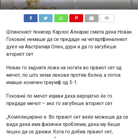
КОМЕНТАРИ
Шпанскиот тенисер Карлос Алкарас смета дека Новак
Ѓоковиќ немаше да се предаде на четвртфиналниот
дуел на Австралија Опен, дури и да го загубеше
вториот сет.
Новак го задната ложа на ногата во првиот сет од
мечот, по што зема лекови против болки, а потоа
имаше конечен триумф од 3-1.
Ѓоковиќ по мечот изјави дека веројатно ќе го
предаде мечот – ако го загубеше вториот сет.
„Комплицирано е. Во првиот сет веќе можеше да се
види дека има физички проблеми, дека му беше
тешко да се движи. Кога го добив првиот сет,