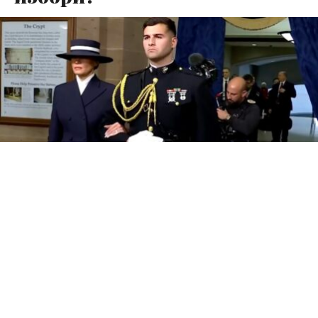
Првата дама Меланија Трамп, позната по својата
модна софистицираност, претстави визија на
елегантна, структурирана и внимателна естетика,