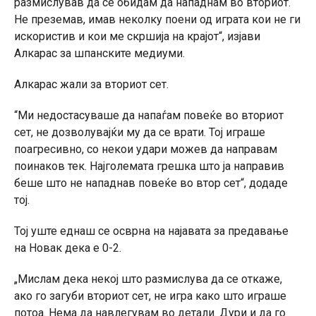
размислував да се обидам да нападнам во вториот.
Не преземав, имав неколку поени од играта кои не ги
искористив и кои ме скршија на крајот“, изјави
Алкарас за шпанските медиуми.
Алкарас жали за вториот сет.
“Ми недостасуваше да напаѓам повеќе во вториот
сет, не дозволувајќи му да се врати. Тој играше
поагресивно, со некои удари можев да направам
поинаков тек. Најголемата грешка што ја направив
беше што не нападнав повеќе во втор сет“, додаде
тој.
Тој уште еднаш се осврна на најавата за предавање
на Новак дека е 0-2.
„Мислам дека некој што размислува да се откаже,
ако го загуби вториот сет, не игра како што играше
потоа. Нема да навлегувам во детали. Дури и да го