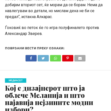
добијам вториот сет, ќе морам да се борам. Нема да
навлегувам во детали, но мислам дека не би се
предал“, истакна Алкарас.
Ѓоковиќ во петок ќе го игра полуфиналето против
Александар Зверев.
ПОВРЗАНИ ВЕСТИ ПРЕКУ ОЗНАКИ:
МЕДИАСЕТ
Кој е дизајнерот што ја
облече Меланија и што
најавија нејзините модни
избори?