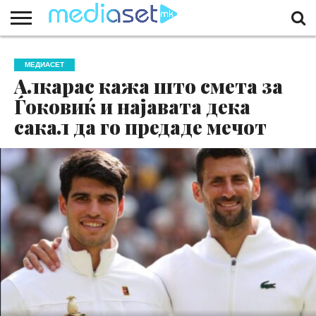
ЗА
НАС
КОНТАКТ
МАРКЕТИНГ
ПОЧЕТНА
МЕДИАСЕТ
Алкарас кажа што смета за
Ѓоковиќ и најавата дека
сакал да го предаде мечот