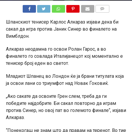
КОМЕНТАРИ
Шпанскиот тенисер Карлос Алкараз изјави дека би
сакал да игра против Јаник Синер во финалето на
Вимблдон.
Алкараз неодамна го освои Ролан Гарос, а во
финалето го совлада Италијанецот кој моментално е
тенисер број еден во светот.
Младиот Шпанец во Лондон ќе ја брани титулата која
ја освои лани со триумфот над Новак Ѓоковиќ.
„Ако сакате да освоите Грен слем, треба да ги
победите најдобрите. Би сакал повторно да играм
против Синер, но овој пат во големото финале“, изјави
Алкараз.
“Понекогаш не знам што да правам на теренот. Во тие