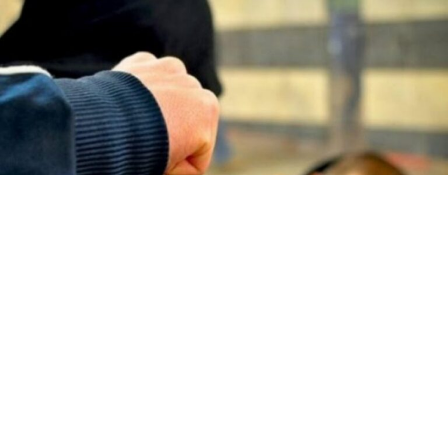
На социјалните мрежи се појави снимка од насилство
врз малолетник наводно во станбена зграда во Нов
Белград, а кое го снимиле безбедносните камери.
Според информациите, младиот човек бил нападнат