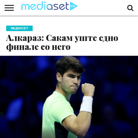
ЗА
НАС
КОНТАКТ
МАРКЕТИНГ
ПОЧЕТНА
МЕДИАСЕТ
Алкараз: Сакам уште едно
финале со него