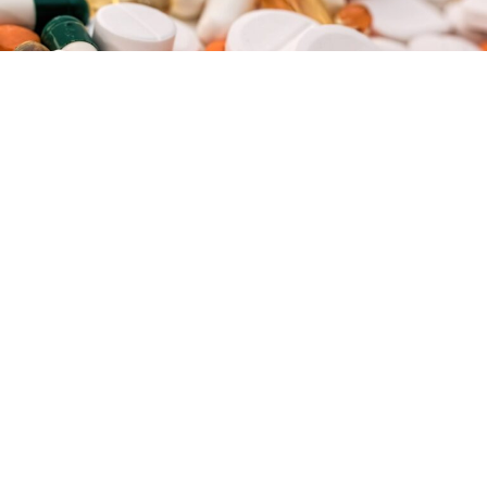
Високите летни температури можат значително да
влијаат врз ефикасноста и безбедноста на лековите,
предупредува доцентот на Катедрата за
фармакологија при Институтот за физика и
математика на рускиот универзитет, Денис
Борозденко.Според него, температурите повисоки од
25 Целзиусови степени и директната изложеност на
сонце претставуваат сериозен ризик за лековите,