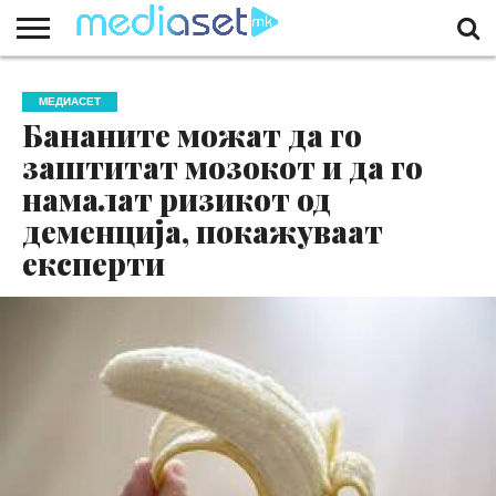
ЗА
НАС
КОНТАКТ
МАРКЕТИНГ
ПОЧЕТНА
МЕДИАСЕТ
Бананите можат да го
заштитат мозокот и да го
намалат ризикот од
деменција, покажуваат
експерти