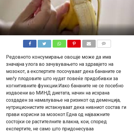
КОМЕНТАРИ
Редовното консумирање овошје може да има
значајна улога во зачувувањето на здравјето на
мозокот, а експертите посочуваат дека бананите се
меѓу плодовите што нудат повеќе придобивки за
когнитивните функции.Иако бананите не се посебно
издвоени во МИНД диетата, начин на исхрана
создаден за намалување на ризикот од деменција,
нутриционистите истакнуваат дека нивниот состав ги
прави корисни за мозокот.Една од најважните
состојки се растителните влакна, кои, според
експертите, не само што придонесуваа