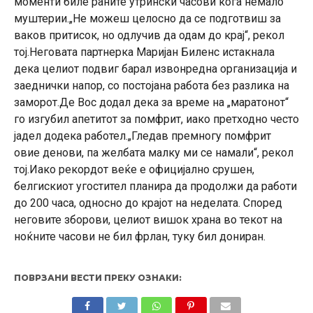
моменти биле раните утрински часови кога немало
муштерии.„Не можеш целосно да се подготвиш за
ваков притисок, но одлучив да одам до крај“, рекол
тој.Неговата партнерка Маријан Биленс истакнала
дека целиот подвиг барал извонредна организација и
заеднички напор, со постојана работа без разлика на
заморот.Де Вос додал дека за време на „маратонoт“
го изгубил апетитот за помфрит, иако претходно често
јадел додека работел.„Гледав премногу помфрит
овие денови, па желбата малку ми се намали“, рекол
тој.Иако рекордот веќе е официјално срушен,
белгискиот угостител планира да продолжи да работи
до 200 часа, односно до крајот на неделата. Според
неговите зборови, целиот вишок храна во текот на
ноќните часови не бил фрлан, туку бил дониран.
ПОВРЗАНИ ВЕСТИ ПРЕКУ ОЗНАКИ: