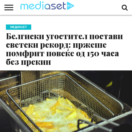
ЗА
НАС
КОНТАКТ
МАРКЕТИНГ
ПОЧЕТНА
МЕДИАСЕТ
Белгиски угостител постави
светски рекорд: пржеше
помфрит повеќе од 150 часа
без прекин