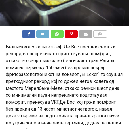
КОМЕНТАРИ
Белгискиот угостител Јеф Де Вос постави светски
рекорд во непрекинато приготвување помфрит,
откако во својот киоск во белгискиот град Равелс
поминал најмалку 150 часа без прекин покрај
фритеза.Сопственикот на локалот „El Leker“ го срушил
претходниот рекорд кој го држел негов колега од
местото Мерелбеке-Меле, откако речиси шест дена
со минимални паузи непрекинато подготвувал
помфрит, пренесува VRT.Де Вос, кој пржи помфрит
без прекин од 13 часот минатиот четврток, навел
дека за време на подготовката правел кратки паузи
во утринските и вечерните термини, додека најтешки