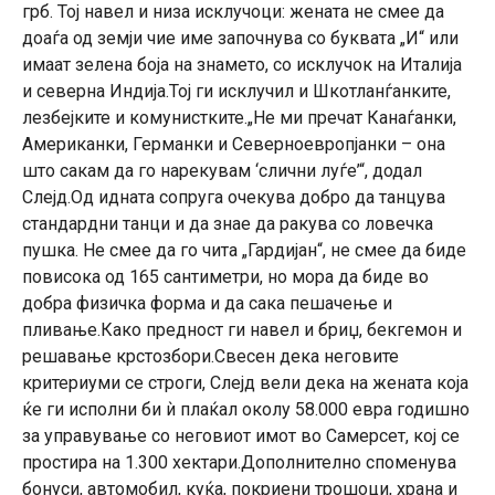
грб. Тој навел и низа исклучоци: жената не смее да
доаѓа од земји чие име започнува со буквата „И“ или
имаат зелена боја на знамето, со исклучок на Италија
и северна Индија.Тој ги исклучил и Шкотланѓанките,
лезбејките и комунистките.„Не ми пречат Канаѓанки,
Американки, Германки и Северноевропјанки – она
што сакам да го нарекувам ‘слични луѓе’“, додал
Слејд.Од идната сопруга очекува добро да танцува
стандардни танци и да знае да ракува со ловечка
пушка. Не смее да го чита „Гардијан“, не смее да биде
повисока од 165 сантиметри, но мора да биде во
добра физичка форма и да сака пешачење и
пливање.Како предност ги навел и бриџ, бекгемон и
решавање крстозбори.Свесен дека неговите
критериуми се строги, Слејд вели дека на жената која
ќе ги исполни би ѝ плаќал околу 58.000 евра годишно
за управување со неговиот имот во Самерсет, кој се
простира на 1.300 хектари.Дополнително споменува
бонуси, автомобил, куќа, покриени трошоци, храна и