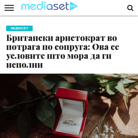
ЗА
НАС
КОНТАКТ
МАРКЕТИНГ
ПОЧЕТНА
МЕДИАСЕТ
Британски аристократ во
потрага по сопруга: Ова се
условите што мора да ги
исполни