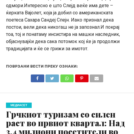
одмори.Интересно е што Слејд веќе има дете –
ќерката Вајолет, која ја добил со американската
поетеса Сахара Сандеј Спејн. Иако признал дека
постои, вели дека никогаш не ја запознал.И покрај
тоа, тој и понатаму инсистира на машки наследник,
објаснувајќи дека сака потомок кој ќе ја продолжи
традицијата и ќе се грижи за имотот.
ПОВРЗАНИ ВЕСТИ ПРЕКУ ОЗНАКИ:
МЕДИАСЕТ
Грчкиот туризам со силен
раст во првиот квартал: Над
3,4 милиони посетители во