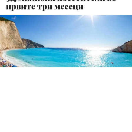
првите три месеци
Првиот квартал од годината за грчкиот туризам
заврши со силни стапки на раст во однос на бројот на
посетители и приходите, покажувајќи значителна