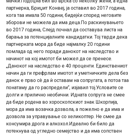
мачки.Подоцна бил во врска со неколку жени, а една
партнерка, Бриџит Конвеј, ја оставил во 2017 година,
кога таа имала 50 години, бидејќи според неговите
зборови не можела да има деца.По раскинувањето
во 2017 година, Слејд почнал да составува листа на
барања за потенцијалните кандидатки. Тој тврди дека
партнерката мора да биде најмалку 20 години
помлада од него поради данокот на наследство и
начинот на кој имотот би можел да се пренесе.
„Данокот на наследство е 40 проценти. Единствениот
начин да ги префрлам имотот и уметничките дела без
данок е прво сè да ѝ оставам на сопругата, а потоа таа
понатаму да го распредели“, изјавил тој.Условите се
долги и прилично необични. Идната сопруга не смее
да биде родена во хороскопскиот знак Шкорпија,
мора да има возачка дозвола, а пожелно е да има и
дозвола за управување со хеликоптер. Не смее да
консумира дрога и алкохол.Идеално би било да
потекнува од угледно семејство и да има сопствен