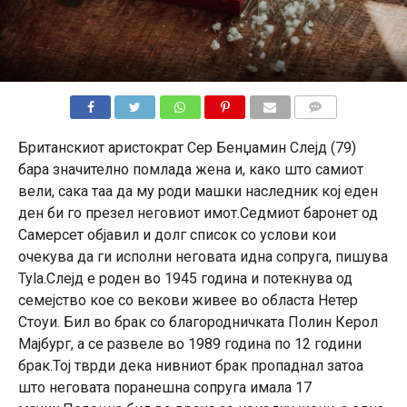
КОМЕНТАРИ
Британскиот аристократ Сер Бенџамин Слејд (79)
бара значително помлада жена и, како што самиот
вели, сака таа да му роди машки наследник кој еден
ден би го презел неговиот имот.Седмиот баронет од
Самерсет објавил и долг список со услови кои
очекува да ги исполни неговата идна сопруга, пишува
Tyla.Слејд е роден во 1945 година и потекнува од
семејство кое со векови живее во областа Нетер
Стоуи. Бил во брак со благородничката Полин Керол
Мајбург, а се развеле во 1989 година по 12 години
брак.Тој тврди дека нивниот брак пропаднал затоа
што неговата поранешна сопруга имала 17