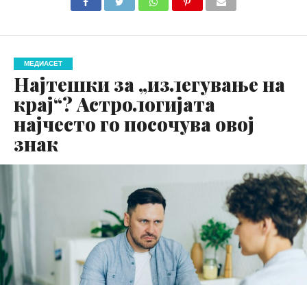
МЕДИАСЕТ
Најтешки за „излегување на
крај“? Астрологијата
најчесто го посочува овој
знак