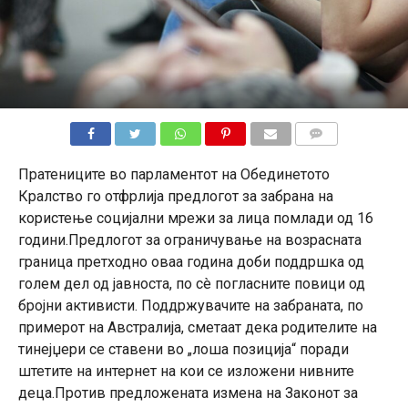
КОМЕНТАРИ
Пратениците во парламентот на Обединетото
Кралство го отфрлија предлогот за забрана на
користење социјални мрежи за лица помлади од 16
години.Предлогот за ограничување на возрасната
граница претходно оваа година доби поддршка од
голем дел од јавноста, по сè погласните повици од
бројни активисти. Поддржувачите на забраната, по
примерот на Австралија, сметаат дека родителите на
тинејџери се ставени во „лоша позиција“ поради
штетите на интернет на кои се изложени нивните
деца.Против предложената измена на Законот за