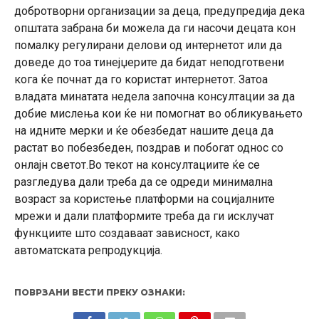
добротворни организации за деца, предупредија дека
општата забрана би можела да ги насочи децата кон
помалку регулирани делови од интернетот или да
доведе до тоа тинејџерите да бидат неподготвени
кога ќе почнат да го користат интернетот. Затоа
владата минатата недела започна консултации за да
добие мислења кои ќе ни помогнат во обликувањето
на идните мерки и ќе обезбедат нашите деца да
растат во побезбеден, поздрав и побогат однос со
онлајн светот.Во текот на консултациите ќе се
разгледува дали треба да се одреди минимална
возраст за користење платформи на социјалните
мрежи и дали платформите треба да ги исклучат
функциите што создаваат зависност, како
автоматската репродукција.
ПОВРЗАНИ ВЕСТИ ПРЕКУ ОЗНАКИ: