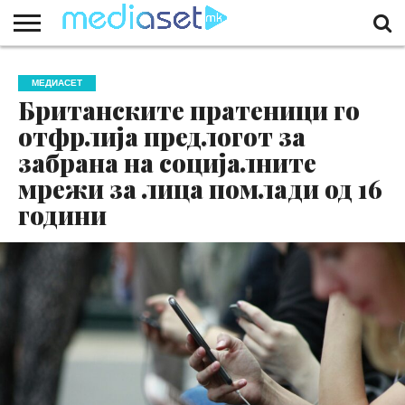
ЗА
НАС
КОНТАКТ
МАРКЕТИНГ
ПОЧЕТНА
МЕДИАСЕТ
Британските пратеници го
отфрлија предлогот за
забрана на социјалните
мрежи за лица помлади од 16
години