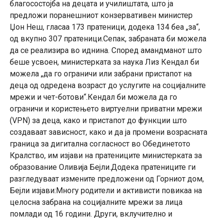
благосостојба на децата и училиштата, што ја
предложи поранешниот конзервативен министер
Џон Неш, гласаа 173 пратеници, додека 134 беа „за“,
од вкупно 307 пратеници.Сепак, забраната би можела
да се реализира во иднина. Според амандманот што
беше усвоен, министерката за наука Лиз Кендал би
можела „да го ограничи или забрани пристапот на
деца од одредена возраст до услугите на социјалните
мрежи и чет-ботови“.Кендал би можела да го
ограничи и користењето виртуелни приватни мрежи
(VPN) за деца, како и пристапот до функции што
создаваат зависност, како и да ја промени возрасната
граница за дигитална согласност во Обединетото
Кралство, им изјави на пратениците министерката за
образование Оливија Бејли.Додека пратениците ги
разгледуваат измените предложени од Горниот дом,
Бејли изјави:Многу родители и активисти повикаа на
целосна забрана на социјалните мрежи за лица
помлади од 16 години. Други, вклучително и