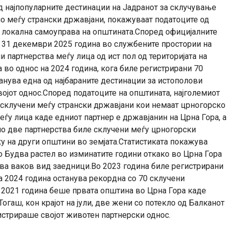
д најпопуларните дестинации на Јадранот за склучување
о меѓу странски државјани, покажуваат податоците од
а локална самоуправа на општината.Според официјалните
о 31 декември 2025 година во службените простории на
партнерства меѓу лица од ист пол од територијата на
 во однос на 2024 година, кога биле регистрирани 70
анува една од најбараните дестинации за истополови
војот однос.Според податоците на општината, најголемиот
е склучени меѓу странски државјани кои немаат црногорско
ѓу лица каде едниот партнер е државјанин на Црна Гора, а
мо две партнерства биле склучени меѓу црногорски
ку на други општини во земјата.Статистиката покажува
о Будва растел во изминатите години откако во Црна Гора
ва ваков вид заедници.Во 2023 година биле регистрирани
ка 2024 година останува рекордна со 70 склучени
 2021 година беше првата општина во Црна Гора каде
огаш, кон крајот на јули, две жени со потекло од Балканот
гистрираше својот животен партнерски однос.