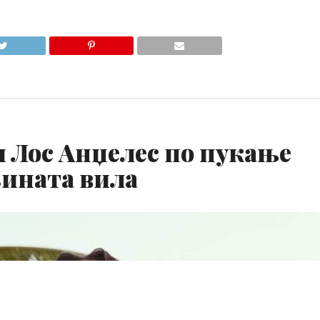
и Лос Анџелес по пукање
зината вила