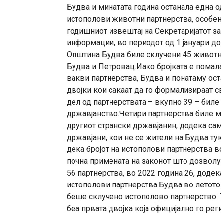
Будва и минатата година останала една о
истополови животни партнерства, особен
годишниот извештај на Секретаријатот з
информации, во периодот од 1 јануари д
Општина Будва биле склучени 45 животни 
Будва и Петровац.Иако бројката е помала
вакви партнерства, Будва и понатаму ост
двојки кои сакаат да го формализираат с
дел од партнерствата – вкупно 39 – бил
државјанство.Четири партнерства биле ме
другиот странски државјанин, додека са
државјани, кои не се жители на Будва ту
дека бројот на истополови партнерства в
почна примената на законот што дозволу
56 партнерства, во 2022 година 26, доде
истополови партнерства.Будва во летото
беше склучено истополово партнерство. Т
беа првата двојка која официјално го ре