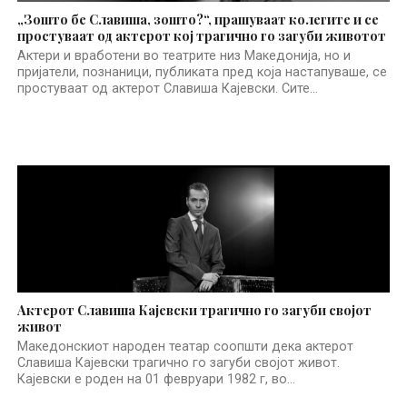
„Зошто бе Славиша, зошто?“, прашуваат колегите и се
простуваат од актерот кој трагично го загуби животот
Актери и вработени во театрите низ Македонија, но и
пријатели, познаници, публиката пред која настапуваше, се
простуваат од актерот Славиша Кајевски. Сите...
Актерот Славиша Кајевски трагично го загуби својот
живот
Македонскиот народен театар соопшти дека актерот
Славиша Кајевски трагично го загуби својот живот.
Кајевски е роден на 01 февруари 1982 г, во...