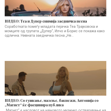
ВИДЕО: Теа и Дупер снимија заедничка песна
Соработката помеѓу младата пејачка Теа Трајковска и
момците од групата „Дупер“, Илчо и Борис се покажа како
одлична. Нивната заедничка песна „Не...
ВИДЕО: Со гушкање, мазење, бакнежи, Антонија со
„Магнет“ ќе фасцинира публика
„Магнет“ е насловот на најновото музичко остварување на