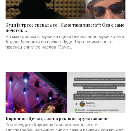
Луди ја тресе сцената со „Само така знаеме“: Ова е само
почеток…
На македонската музичка сцена блесна ново музичко име
Андреј Арсовски со прекар Луди. Тој го сними својот
првенец сингл со наслов “Само...
Каролина: Дечки, лажна реклама кружи за мене
Поп ѕвездата Каролина Гочева кажа дека и е
злоупотребен нејзиниот лик со лажни реклами кои кружат