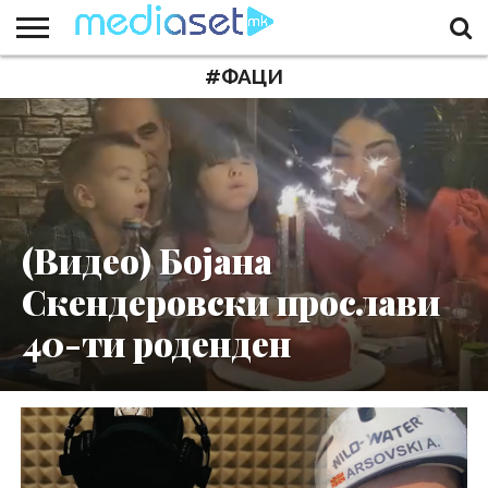
#ФАЦИ
ЗА
НАС
КОНТАКТ
МАРКЕТИНГ
ПОЧЕТНА
(Видео) Бојана
Скендеровски прослави
40-ти роденден