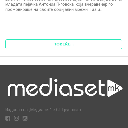
младата пејачка Антониа Гиговска, која вчеравечер го
промовираше на своите социјални мрежи. Таа и...
ПОВЕЌЕ...
Издавач на „Медиасет“ е СТ Групација.