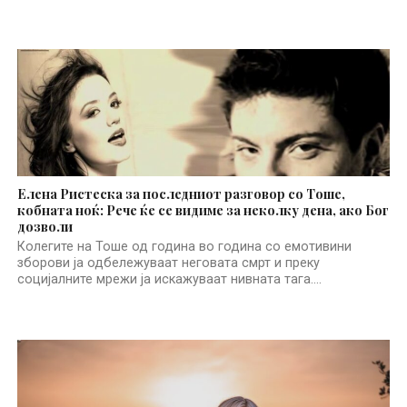
Елена Ристеска за последниот разговор со Тоше,
кобната ноќ: Рече ќе се видиме за неколку дена, ако Бог
дозволи
Колегите на Тоше од година во година со емотивини
зборови ја одбележуваат неговата смрт и преку
социјалните мрежи ја искажуваат нивната тага....