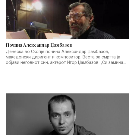
Почина Александар Џамбазов
Денеска во Скопје почина Александар Џамбазов,
македонски диригент и композитор. Веста за смртта ја
објави неговиот син, актерот Игор Џамбазов. „Си замина...