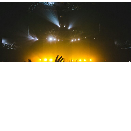
Концертот на Металика во Атина предизвикал
посилни микроземјотреси од настапот на Ајрон
Мејден, покажало истражување на Институтот за