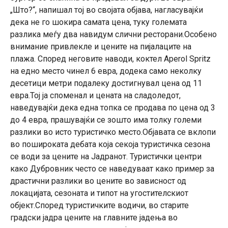
„Што?“, напишал тој во својата објава, нагласувајќи
дека не го шокира самата цена, туку големата
разлика меѓу два навидум слични ресторани.Особено
внимание привлекле и цените на пијалаците на
плажа. Според неговите наводи, коктел Aperol Spritz
на едно место чинел 6 евра, додека само неколку
десетици метри подалеку достигнувал цена од 11
евра.Тој ја споменал и цената на сладоледот,
наведувајќи дека една топка се продава по цена од 3
до 4 евра, прашувајќи се зошто има толку големи
разлики во исто туристичко место.Објавата се вклопи
во пошироката дебата која секоја туристичка сезона
се води за цените на Јадранот. Туристички центри
како Дубровник често се наведуваат како пример за
драстични разлики во цените во зависност од
локацијата, сезоната и типот на угостителскиот
објект.Според туристичките водичи, во старите
градски јадра цените на главните јадења во