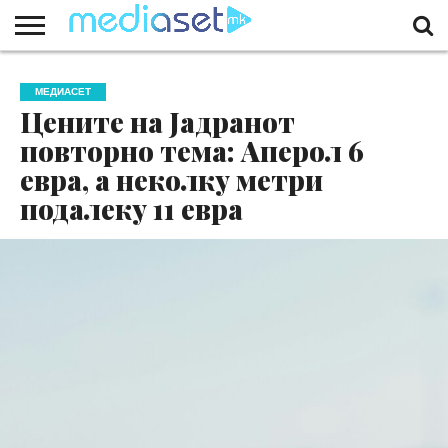
ЗА
НАС
КОНТАКТ
МАРКЕТИНГ
ПОЧЕТНА
МЕДИАСЕТ
Цените на Јадранот
повторно тема: Аперол 6
евра, а неколку метри
подалеку 11 евра