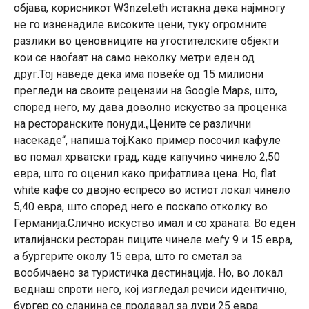
објава, корисникот W3nzel.eth истакна дека најмногу
не го изненадиле високите цени, туку огромните
разлики во ценовниците на угостителските објекти
кои се наоѓаат на само неколку метри еден од
друг.Тој наведе дека има повеќе од 15 милиони
прегледи на своите рецензии на Google Maps, што,
според него, му дава доволно искуство за проценка
на ресторанските понуди.„Цените се различни
насекаде“, напиша тој.Како пример посочил кафуле
во помал хрватски град, каде капучино чинело 2,50
евра, што го оценил како прифатлива цена. Но, flat
white кафе со двојно еспресо во истиот локал чинело
5,40 евра, што според него е поскапо отколку во
Германија.Слично искуство имал и со храната. Во еден
италијански ресторан пиците чинеле меѓу 9 и 15 евра,
а бургерите околу 15 евра, што го сметал за
вообичаено за туристичка дестинација. Но, во локал
веднаш спроти него, кој изгледал речиси идентично,
бургер со сланина се продавал за дури 25 евра.