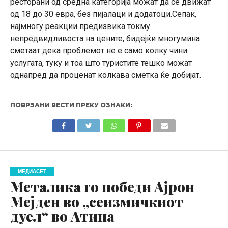
ресторани од средна категорија можат да се движат
од 18 до 30 евра, без пијалаци и додатоци.Сепак,
најмногу реакции предизвика токму
непредвидливоста на цените, бидејќи многумина
сметаат дека проблемот не е само колку чини
услугата, туку и тоа што туристите тешко можат
однапред да проценат колкава сметка ќе добијат.
ПОВРЗАНИ ВЕСТИ ПРЕКУ ОЗНАКИ:
МЕДИАСЕТ
Металика го победи Ајрон
Мејден во „сеизмичкиот
дуел“ во Атина