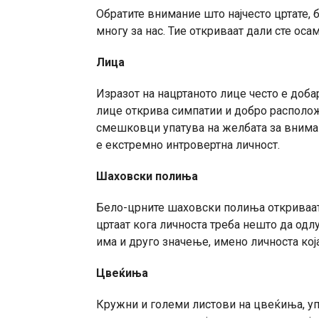
Обратите внимание што најчесто цртате, 
многу за нас. Тие откриваат дали сте оса
Лица
Изразот на нацртаното лице често е доба
лице открива симпатии и добро располож
смешковци упатува на желбата за внимани
е екстремно интровертна личност.
Шаховски полиња
Бело-црните шаховски полиња откриваат 
цртаат кога личноста треба нешто да одл
има и друго значење, имено личноста која
Цвеќиња
Кружни и големи листови на цвеќиња, упа