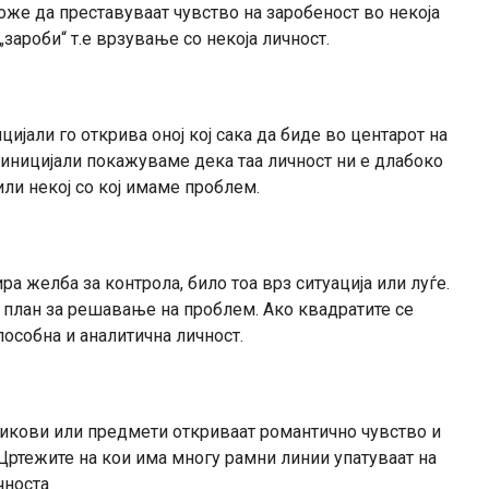
оже да преставуваат чувство на заробеност во некоја
„зароби“ т.е врзување со некоја личност.
јали го открива оној кој сака да биде во центарот на
иницијали покажуваме дека таа личност ни е длабоко
или некој со кој имаме проблем.
а желба за контрола, било тоа врз ситуација или луѓе.
и план за решавање на проблем. Ако квадратите се
пособна и аналитична личност.
ликови или предмети откриваат романтично чувство и
Цртежите на кои има многу рамни линии упатуваат на
чноста