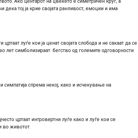
ството. Ако центарот на цвеќето е симетричен круг, а
чи дека тој ја крие својата ранливост, емоции и има
 цртаат луѓе кои ја ценат својата слобода и не сакаат да се
 во лет симболизираат бегство од големите одговорности
 симпатија спрема некој, како и исчекување на
често цртаат интровертни луѓе како и луѓе кои се
и во животот.