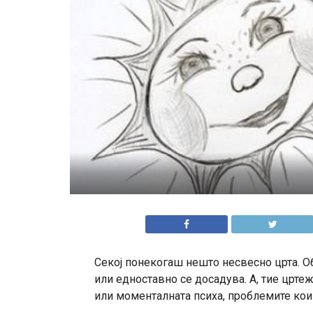
Секој понекогаш нешто несвесно црта. Об
или едноставно се досадува. А, тие црте
или моменталната психа, проблемите кои 