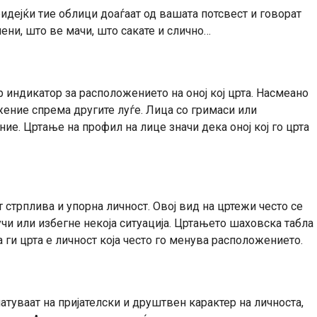
бидејќи тие облици доаѓаат од вашата потсвест и говорат
мени, што ве мачи, што сакате и слично…
р индикатор за расположението на оној кој црта. Насмеано
ение спрема другите луѓе. Лица со гримаси или
е. Цртање на профил на лице значи дека оној кој го црта
стрплива и упорна личност. Овој вид на цртежи често се
учи или избегне некоја ситуација. Цртањето шаховска табла
 ги црта е личност која често го менува расположението.
туваат на пријателски и друштвен карактер на личноста,