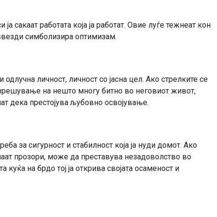
ја сакаат работата која ја работат. Овие луѓе тежнеат кон
ѕвезди симболизира оптимизам.
одлучна личност, личност со јасна цел. Ако стрелките се
азрешување на нешто многу битно во неговиот живот,
чат дека престојува љубовно освојување.
еба за сигурност и стабилност која ја нуди домот. Ако
емаат прозори, може да преставува незадоволство во
а куќа на брдо тој ја открива својата осаменост и