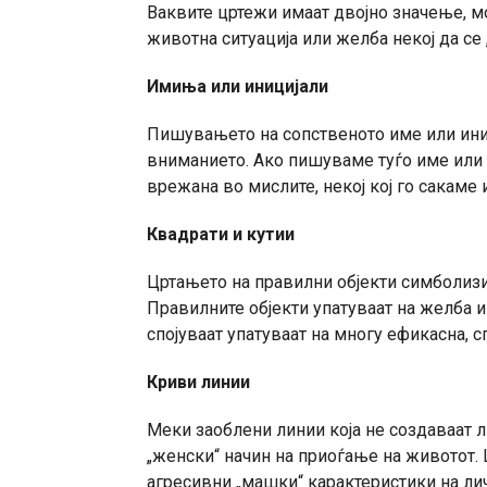
Ваквите цртежи имаат двојно значење, м
животна ситуација или желба некој да се 
Имиња или иницијали
Пишувањето на сопственото име или иници
вниманието. Ако пишуваме туѓо име или 
врежана во мислите, некој кој го сакаме 
Квадрати и кутии
Цртањето на правилни објекти симболизир
Правилните објекти упатуваат на желба 
спојуваат упатуваат на многу ефикасна, с
Криви линии
Меки заоблени линии која не создаваат 
„женски“ начин на приоѓање на животот. 
агресивни „машки“ карактеристики на ли