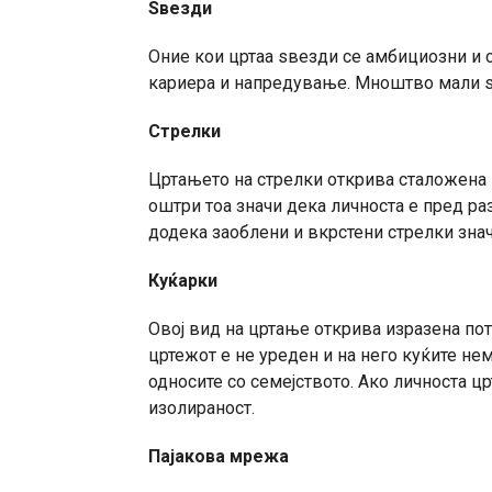
Ѕвезди
Оние кои цртаа ѕвезди се амбициозни и си 
кариера и напредување. Мноштво мали 
Стрелки
Цртањето на стрелки открива сталожена и 
оштри тоа значи дека личноста е пред р
додека заоблени и вкрстени стрелки зна
Куќарки
Овој вид на цртање открива изразена потр
цртежот е не уреден и на него куќите н
односите со семејството. Ако личноста црт
изолираност.
Пајакова мрежа