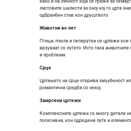
како и на личност која се грижи за семеј
листовите шилести за оној кој го црта зна
одбранбен став кон друштвото.
Животни во лет
Птици, пчели и пеперутки се цртежи кои ги
врзуваат со луѓето. Исто така животните
и проблеми.
Срце
Цртањето на срце открива заљубеност или
романтична средба со некој.
Замрсени цртежи
Комплексните цртежи со многу детали нај
посесивни, кон одредени луѓе и елемент