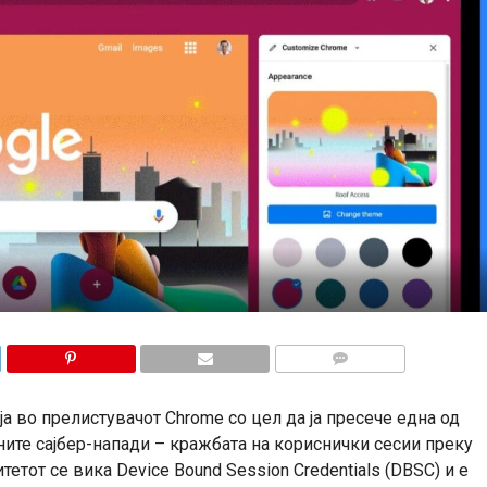
КОМЕНТАРИ
 во прелистувачот Chrome со цел да ја пресече една од
ните сајбер-напади – кражбата на кориснички сесии преку
итетот се вика Device Bound Session Credentials (DBSC) и е