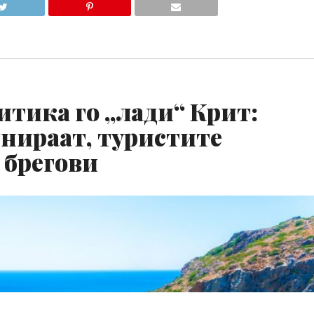
итика го „лади“ Крит:
гнираат, туристите
 брегови