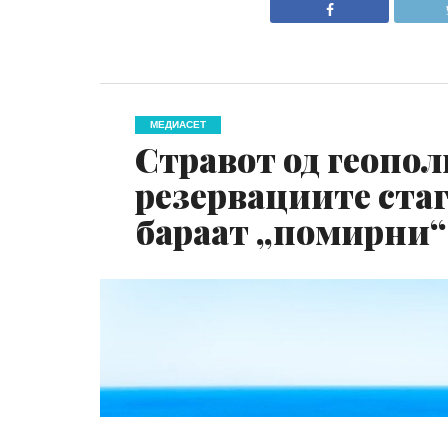
МЕДИАСЕТ
Стравот од геопол
резервациите ста
бараат „помирни“