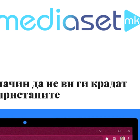
начин да не ви ги крадат
пристапите