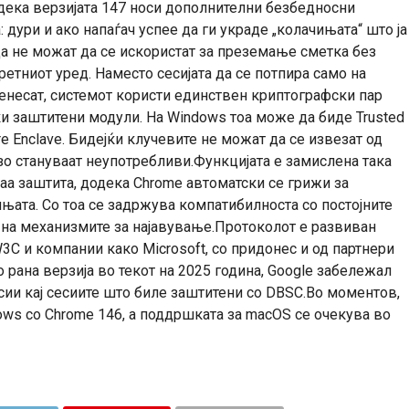
одека верзијата 147 носи дополнителни безбедносни
: дури и ако напаѓач успее да ги украде „колачињата“ што ја
да не можат да се искористат за преземање сметка без
кретниот уред. Наместо сесијата да се потпира само на
енесат, системот користи единствен криптографски пар
ки заштитени модули. На Windows тоа може да биде Trusted
re Enclave. Бидејќи клучевите не можат да се извезат од
зо стануваат неупотребливи.Функцијата е замислена така
ваа заштита, додека Chrome автоматски се грижи за
ињата. Со тоа се задржува компатибилноста со постојните
а на механизмите за најавување.Протоколот е развиван
3C и компании како Microsoft, со придонес и од партнери
 рана верзија во текот на 2025 година, Google забележал
сии кај сесиите што биле заштитени со DBSC.Во моментов,
ows со Chrome 146, а поддршката за macOS се очекува во