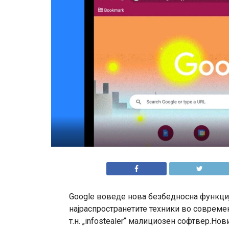
Google воведе нова безбедносна функција
најраспространетите техники во совреме
т.н. „infostealer“ малициозен софтвер.Нов