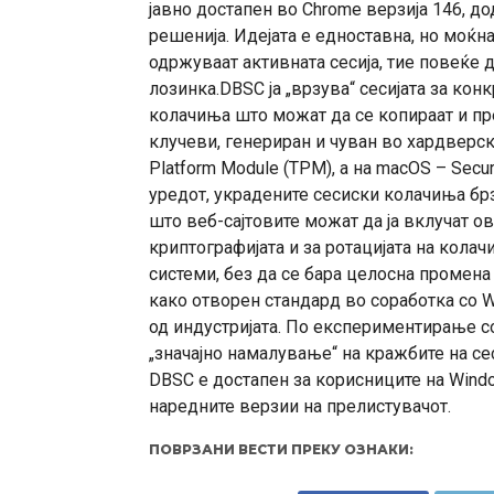
јавно достапен во Chrome верзија 146, д
решенија. Идејата е едноставна, но моќна
одржуваат активната сесија, тие повеќе 
лозинка.DBSC ја „врзува“ сесијата за кон
колачиња што можат да се копираат и пр
клучеви, генериран и чуван во хардверс
Platform Module (TPM), а на macOS – Secu
уредот, украдените сесиски колачиња бр
што веб-сајтовите можат да ја вклучат о
криптографијата и за ротацијата на колач
системи, без да се бара целосна промен
како отворен стандард во соработка со W
од индустријата. По експериментирање со
„значајно намалување“ на кражбите на се
DBSC е достапен за корисниците на Wind
наредните верзии на прелистувачот.
ПОВРЗАНИ ВЕСТИ ПРЕКУ ОЗНАКИ: