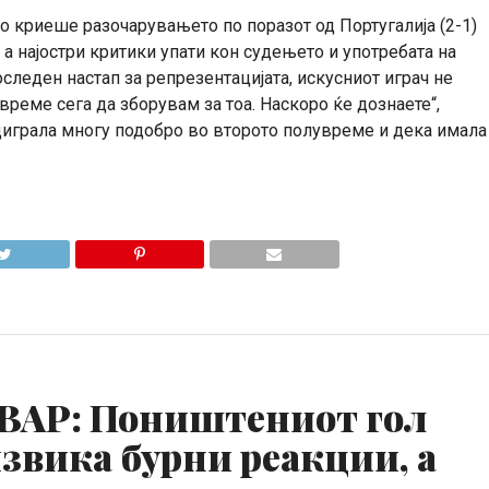
го криеше разочарувањето по поразот од Португалија (2-1)
 а најостри критики упати кон судењето и употребата на
леден настап за репрезентацијата, искусниот играч не
време сега да зборувам за тоа. Наскоро ќе дознаете“,
одиграла многу подобро во второто полувреме и дека имала
а ВАР: Поништениот гол
звика бурни реакции, а