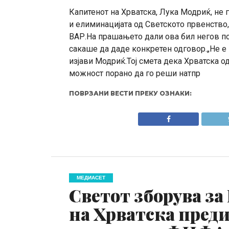
Капитенот на Хрватска, Лука Модриќ, не 
и елиминацијата од Светското првенство,
ВАР.На прашањето дали ова бил негов пос
сакаше да даде конкретен одговор.„Не е 
изјави Модриќ.Тој смета дека Хрватска 
можност порано да го реши натпр
ПОВРЗАНИ ВЕСТИ ПРЕКУ ОЗНАКИ:
МЕДИАСЕТ
Светот зборува з
на Хрватска преди