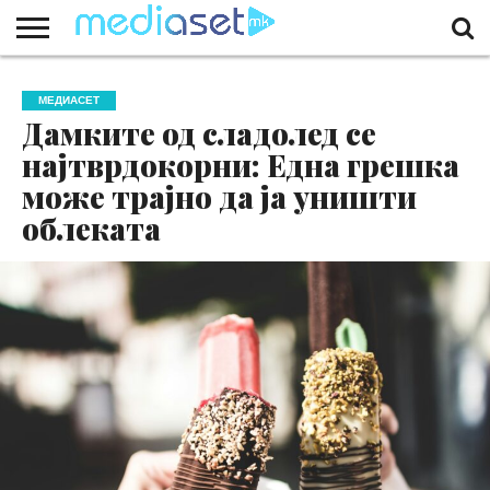
ЗА
НАС
КОНТАКТ
МАРКЕТИНГ
ПОЧЕТНА
МЕДИАСЕТ
Дамките од сладолед се
најтврдокорни: Една грешка
може трајно да ја уништи
облеката