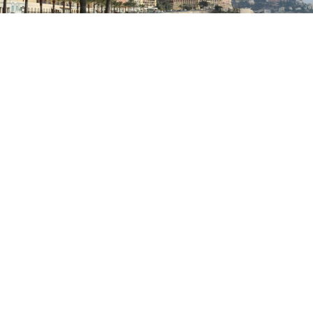
Доколку летово патувате на француското крајбрежје,
добро е да знаете едно важно правило – костимите
за капење и голото торзо се прифатливи на плажа, но
не и во центарот на градот.Сѐ повеќе француски
туристички места воведуваат казни за туристите кои
шетаат без маица по улиците, плоштадите и
шеталиштата, а глобите можат да достигнат и до 150
евра.Иако сончањето без горен дел од костимот за
капење и натаму е дозволено на француските плажи,
локалните власти сѐ почесто предупредуваат дека
правилата