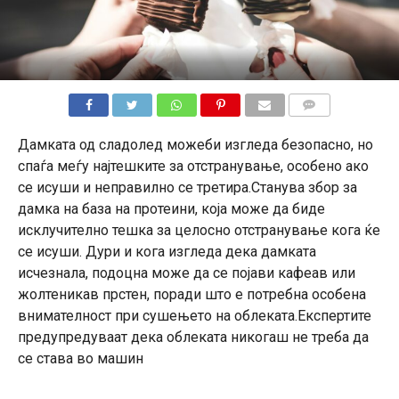
КОМЕНТАРИ
Дамката од сладолед можеби изгледа безопасно, но
спаѓа меѓу најтешките за отстранување, особено ако
се исуши и неправилно се третира.Станува збор за
дамка на база на протеини, која може да биде
исклучително тешка за целосно отстранување кога ќе
се исуши. Дури и кога изгледа дека дамката
исчезнала, подоцна може да се појави кафеав или
жолтеникав прстен, поради што е потребна особена
внимателност при сушењето на облеката.Експертите
предупредуваат дека облеката никогаш не треба да
се става во машин