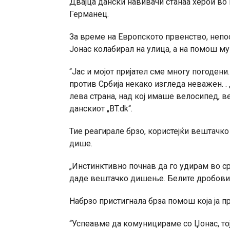
Двајца дански навивачи станаа херои во 
Германец.
За време на Европското првенство, непо
Јонас колабирал на улица, а на помош м
“Јас и мојот пријател сме многу погоден
против Србија некако изгледа неважен. 
лева страна, над кој имаше велосипед, вел
данскиот „BT.dk“.
Тие реагирале брзо, користејќи вештачк
дише.
„Инстинктивно почнав да го удирам во ср
даде вештачко дишење. Белите дробови
Набрзо пристигнала брза помош која ја п
“Успеавме да комуницираме со Џонас, то