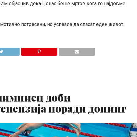
 Им објаснив дека Џонас беше мртов кога го најдовме.
мотивно потресени, но успеале да спасат еден живот.
лимпиец доби
спензија поради допинг