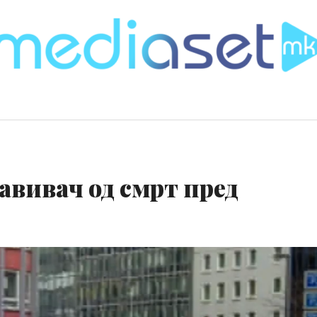
авивач од смрт пред