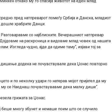
Минхен откако му го спасија животот на еден млад
средно пред натпреварот помеѓу Србија и Данска, младиот
у дошле храбрите Данци.
и. Разговаравме со најблиските. Вечерашниот натпревар
. Дојдовме на раскрсница и видовме млад човек од нашата
ам: Изгледа чудно, ајде да одиме таму“, изјави тој за
о дишење додека не почувствувале дека Џонас повторно
цето и по неколку удари го натерав мојот пријател да му
 му се Наеднаш почувствувавме дека малку дише“.
резела грижата за Џонас.
ј беше многу збунет и немаше поим што се случило.