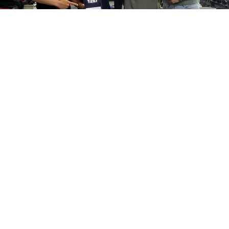
Македонскиот спортист Кристијан Бајовски испиша
историја, откако успеа да го собори светскиот рекорд
во стриктни склекови со дополнителни 10
килограми.Бајовски изведе неверојатни 1.257
повторувања, со што официјално обезбеди место во
Гинисовата книга на рекорди и ја претстави
Македонија на светската спортска сцена на најдобар
можен начин.Овој исклучителен успех е резултат на
долгогодишна работа, огромна посветеност,
дисциплина и истрајност, а воедно претставува и
доказ дека со напорна работа мож