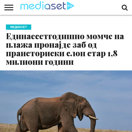
ЗА
НАС
КОНТАКТ
МАРКЕТИНГ
ПОЧЕТНА
МЕДИАСЕТ
Единаесетгодишно момче на
плажа пронајде заб од
праисториски слон стар 1,8
милиони години