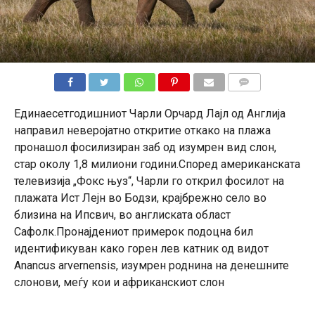
КОМЕНТАРИ
Единаесетгодишниот Чарли Орчард Лајл од Англија
направил неверојатно откритие откако на плажа
пронашол фосилизиран заб од изумрен вид слон,
стар околу 1,8 милиони години.Според американската
телевизија „Фокс њуз“, Чарли го открил фосилот на
плажата Ист Лејн во Бодзи, крајбрежно село во
близина на Ипсвич, во англиската област
Сафолк.Пронајдениот примерок подоцна бил
идентификуван како горен лев катник од видот
Anancus arvernensis, изумрен роднина на денешните
слонови, меѓу кои и африканскиот слон