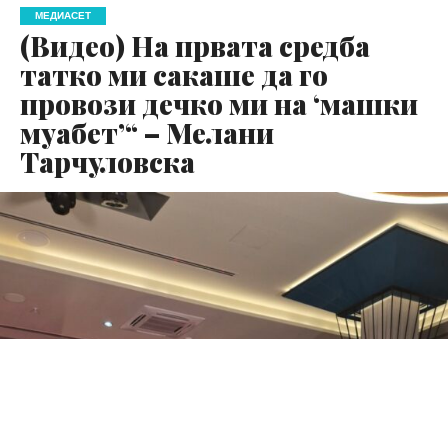
МЕДИАСЕТ
(Видео) На првата средба
татко ми сакаше да го
провози дечко ми на ‘машки
муабет’“ – Мелани
Тарчуловска