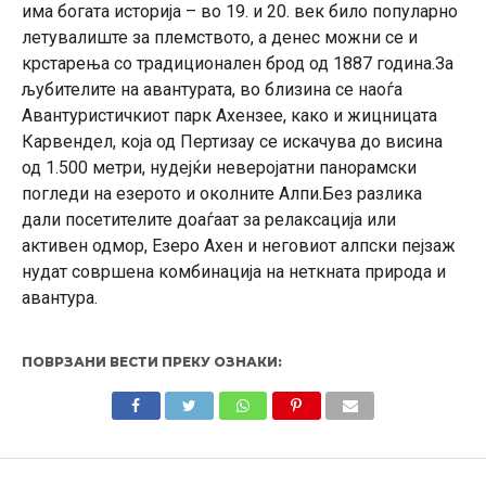
има богата историја – во 19. и 20. век било популарно
летувалиште за племството, а денес можни се и
крстарења со традиционален брод од 1887 година.За
љубителите на авантурата, во близина се наоѓа
Авантуристичкиот парк Ахензее, како и жицницата
Карвендел, која од Пертизау се искачува до висина
од 1.500 метри, нудејќи неверојатни панорамски
погледи на езерото и околните Алпи.Без разлика
дали посетителите доаѓаат за релаксација или
активен одмор, Езеро Ахен и неговиот алпски пејзаж
нудат совршена комбинација на неткната природа и
авантура.
ПОВРЗАНИ ВЕСТИ ПРЕКУ ОЗНАКИ: