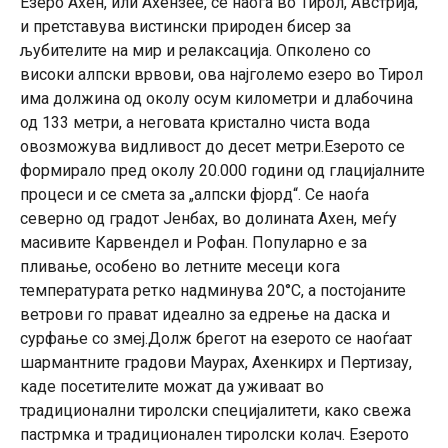
Езеро Ахен, или Ахензее, се наоѓа во Тирол, Австрија,
и претставува вистински природен бисер за
љубителите на мир и релаксација. Опколено со
високи алпски врвови, ова најголемо езеро во Тирол
има должина од околу осум километри и длабочина
од 133 метри, а неговата кристално чиста вода
овозможува видливост до десет метри.Езерото се
формирало пред околу 20.000 години од глацијалните
процеси и се смета за „алпски фјорд“. Се наоѓа
северно од градот Јенбах, во долината Ахен, меѓу
масивите Карвендел и Рофан. Популарно е за
пливање, особено во летните месеци кога
температурата ретко надминува 20°C, а постојаните
ветрови го прават идеално за едрење на даска и
сурфање со змеј.Долж брегот на езерото се наоѓаат
шармантните градови Маурах, Ахенкирх и Пертизау,
каде посетителите можат да уживаат во
традиционални тиролски специјалитети, како свежа
пастрмка и традиционален тиролски колач. Езерото