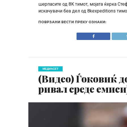
шерпасите од 8K тимот, мојата ќерка Сте
искачувачи беа дел од 8kexpeditions тимо
ПОВРЗАНИ ВЕСТИ ПРЕКУ ОЗНАКИ:
МЕДИАСЕТ
(Видео) Ѓоковиќ д
ривал среде емиси