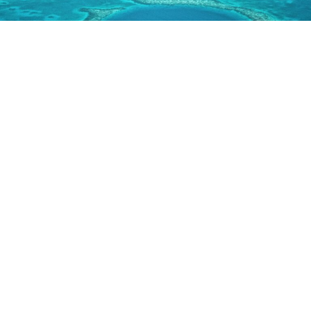
Во срцето на Карипското Море, недалеку од брегот на
Белизе, се наоѓа еден од најнеобичните природни
феномени на планетата – Големата сина дупка,
огромна подводна дупка што од воздух изгледа како
совршено нацртан темносин круг во средина на
корален гребен.Овој впечатлив природен феномен се
наоѓа во рамки на гребенот Lighthouse Reef, на околу
70 до 80 километри од брегот на Белизе. Станува