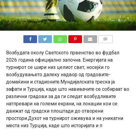
КОМЕНТАРИ
Возбудата околу Светското првенство во фудбал
2026 година официјално започна. Енергијата на
турнирот се шири низ целиот свет, носејќи го
возбудувањето далеку надвор од градовите-
домаќини и стадионите.Мундијалската треска ја
зафати и Турција, каде што навивачите се собираат во
различни градови за да ги следат возбудливите
натпревари на големи екрани, на локации кои се
движат од градски плоштади до отворени
простори.Духот на турнирот оживува и на уникатни
места низ Турција, каде што историјата и п