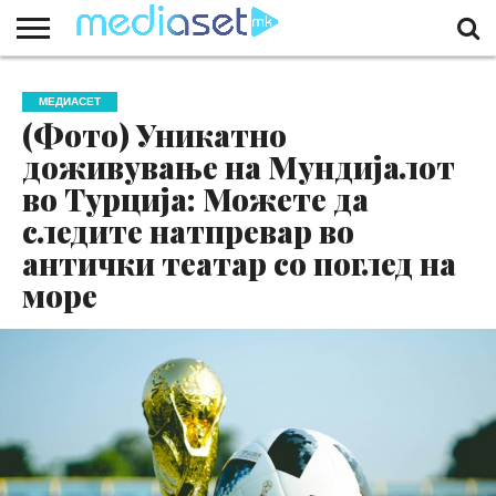
ЗА
НАС
КОНТАКТ
МАРКЕТИНГ
ПОЧЕТНА
МЕДИАСЕТ
(Фото) Уникатно
доживување на Мундијалот
во Турција: Можете да
следите натпревар во
антички театар со поглед на
море