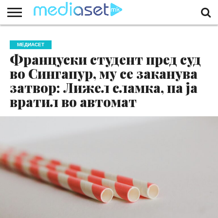
ЗА
НАС
КОНТАКТ
МАРКЕТИНГ
ПОЧЕТНА
МЕДИАСЕТ
Француски студент пред суд
во Сингапур, му се заканува
затвор: Лижел сламка, па ја
вратил во автомат