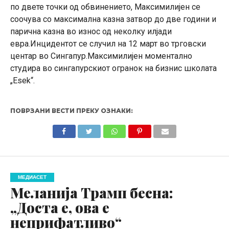
по двете точки од обвинението, Максимилијен се
соочува со максимална казна затвор до две години и
парична казна во износ од неколку илјади
евра.Инцидентот се случил на 12 март во трговски
центар во Сингапур.Максимилијен моментално
студира во сингапурскиот огранок на бизнис школата
„Esek“.
ПОВРЗАНИ ВЕСТИ ПРЕКУ ОЗНАКИ:
МЕДИАСЕТ
Меланија Трамп бесна:
„Доста е, ова е
неприфатливо“