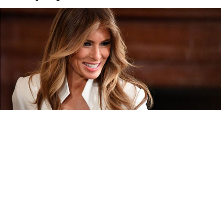
Меланија Трамп повика телевизијата ABC да реагира
поради изјавите на водителот Џими Кимел, во кои ја
нарекол „вдовица во исчекување“, во негов монолог