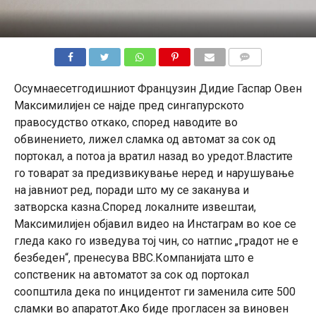
КОМЕНТАРИ
Осумнаесетгодишниот Французин Дидие Гаспар Овен
Максимилијен се најде пред сингапурското
правосудство откако, според наводите во
обвинението, лижел сламка од автомат за сок од
портокал, а потоа ја вратил назад во уредот.Властите
го товарат за предизвикување неред и нарушување
на јавниот ред, поради што му се заканува и
затворска казна.Според локалните извештаи,
Максимилијен објавил видео на Инстаграм во кое се
гледа како го изведува тој чин, со натпис „градот не е
безбеден“, пренесува BBC.Компанијата што е
сопственик на автоматот за сок од портокал
соопштила дека по инцидентот ги заменила сите 500
сламки во апаратот.Ако биде прогласен за виновен