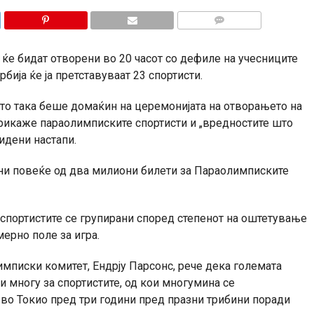
КОМЕНТАРИ
ќе бидат отворени во 20 часот со дефиле на учесниците
бија ќе ја претставуваат 23 спортисти.
сто така беше домаќин на церемонијата на отворањето на
прикаже параолимписките спортисти и „вредностите што
идени настапи.
ени повеќе од два милиони билети за Параолимписките
 спортистите се групирани според степенот на оштетување
ерно поле за игра.
мписки комитет, Ендрју Парсонс, рече дека големата
и многу за спортистите, од кои многумина се
во Токио пред три години пред празни трибини поради