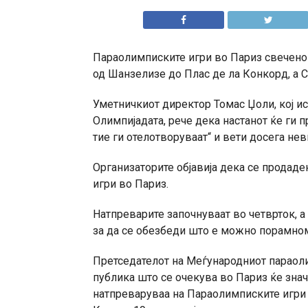
Параолимписките игри во Париз свечено 
од Шанзелизе до Плас де ла Конкорд, а Ср
Уметничкиот директор Томас Џоли, кој и
Олимпијадата, рече дека настанот ќе ги 
тие ги отелотворуваат“ и вети досега нев
Организаторите објавија дека се продад
игри во Париз.
Натпреварите започнуваат во четврток, а
за да се обезбеди што е можно порамном
Претседателот на Меѓународниот параоли
публика што се очекува во Париз ќе знач
натпреваруваа на Параолимписките игри 