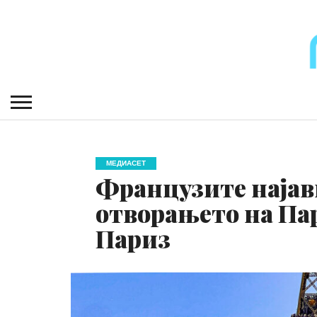
МЕДИАСЕТ
Французите најав
отворањето на Па
Париз