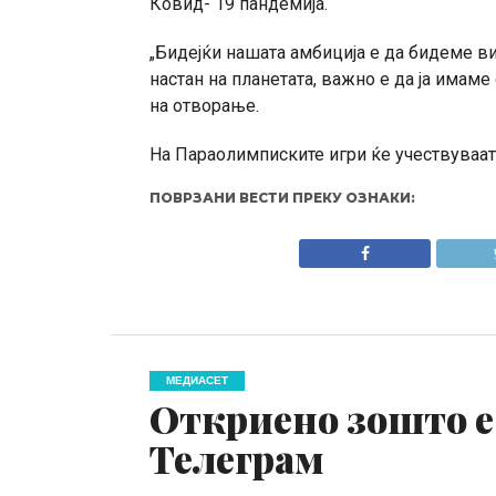
Ковид- 19 пандемија.
„Бидејќи нашата амбиција е да бидеме в
настан на планетата, важно е да ја имаме
на отворање.
На Параолимписките игри ќе учествуваат 
ПОВРЗАНИ ВЕСТИ ПРЕКУ ОЗНАКИ:
МЕДИАСЕТ
Откриено зошто е
Телеграм