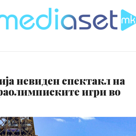
ија невиден спектакл на
раолимписките игри во