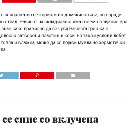
КОМЕНТАРИ
о секојдневно се користи во домаќинствата, но поради
во отпад. Начинот на складирање има големо влијание врз
 знае како правилно да се чува.Најчеста грешка е
елосно затворени пластични кеси. Во такви услови лебот
 топла и влажна, може да се појави мувла.Во херметички
ула
 се спие со вклучена