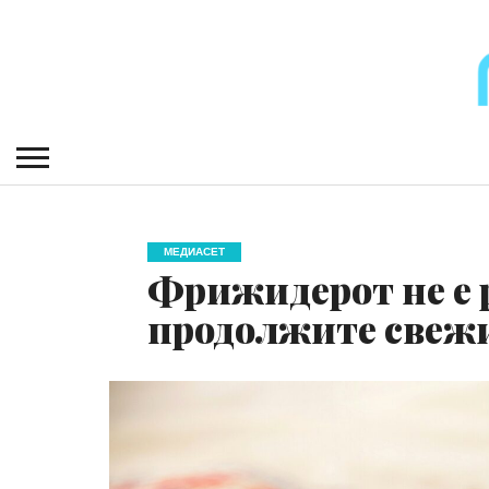
МЕДИАСЕТ
Фрижидерот не е р
продолжите свежи