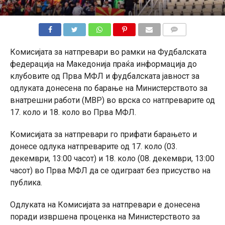
КОМЕНТАРИ
Комисијата за натпревари во рамки на Фудбалската
федерација на Македонија праќа информација до
клубовите од Прва МФЛ и фудбалската јавност за
одлуката донесена по барање на Министерството за
внатрешни работи (МВР) во врска со натпреварите од
17. коло и 18. коло во Прва МФЛ.
Комисијата за натпревари го прифати барањето и
донесе одлука натпреварите од 17. коло (03.
декември, 13:00 часот) и 18. коло (08. декември, 13:00
часот) во Прва МФЛ да се одиграат без присуство на
публика.
Одлуката на Комисијата за натпревари е донесена
поради извршена проценка на Министерството за