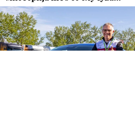
Извршниот директор на Stellantis, Карлос Таварес,