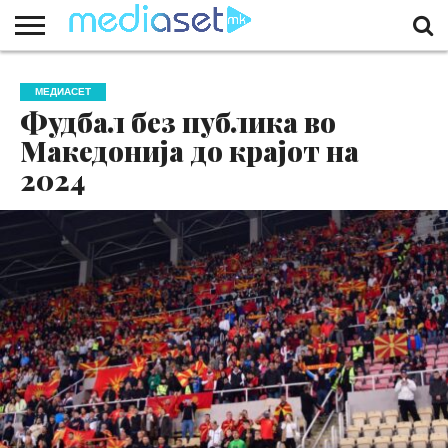
ЗА
НАС
КОНТАКТ
МАРКЕТИНГ
ПОЧЕТНА
МЕДИАСЕТ
Фудбал без публика во
Македонија до крајот на
2024