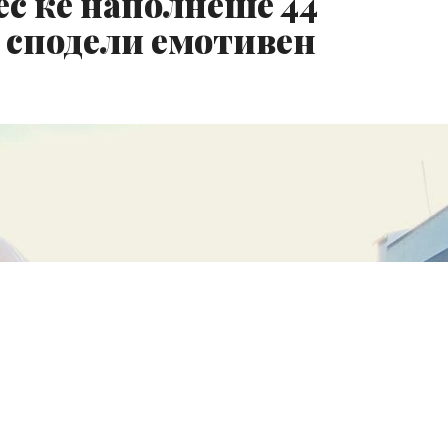
ес ќе наполнеше 44
а сподели емотивен