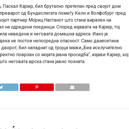
 Паскал Кајзер, бил брутално претепан пред својот дом
тпреварот од Бундеслигата помеѓу Келн и Волфсбург пред
својот партнер Мориц.Настанот што стана вирален на
 на одредени поединци. Според изјавата на Кајзер, тој
ила наведена и неговата домашна адреса. Иако ја
 дека не постои непосредна опасност. Само дваесетина
дворот, бил нападнат од тројца мажи.„Беа исклучително
ектно поврзан со мојата јавна просидба“, изјави Кајзер, кој
то неговата врска стана јавно позната.