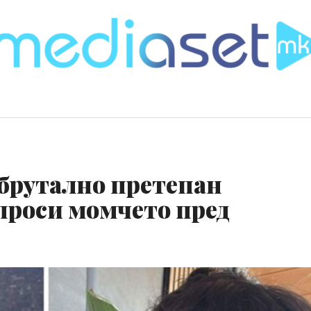
 брутално претепан
апроси момчето пред