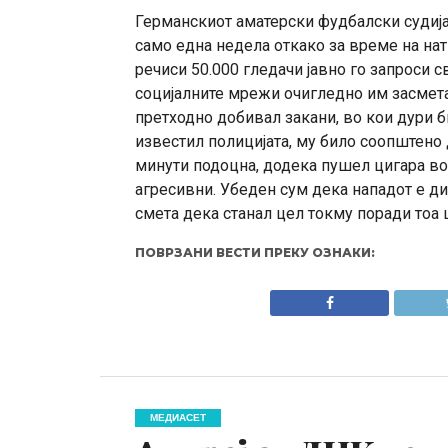
Германскиот аматерски фудбалски судија,
само една недела откако за време на на
речиси 50.000 гледачи јавно го запроси 
социјалните мрежи очигледно им засметал
претходно добивал закани, во кои дури б
известил полицијата, му било соопштено
минути подоцна, додека пушел цигара во 
агресивни. Убеден сум дека нападот е дир
смета дека станал цел токму поради тоа ш
ПОВРЗАНИ ВЕСТИ ПРЕКУ ОЗНАКИ:
МЕДИАСЕТ