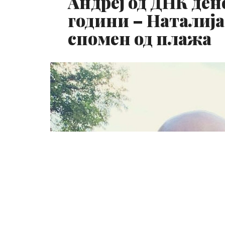
Андреј од ДНК ден
години – Наталиј
спомен од плажа